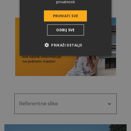
privatnosti
PRIHVATI SVE
ODBIJ SVE
PRIKAŽI DETALJE
Referentne slike
Referentne
Fazonski elementi
slike