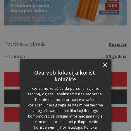
Površinska obrada
Resistor
Garancija
50 godina
×
Ova veb lokacija koristi
kolačiće
REFERENTNE SLIKE
Koristimo kolačiće da personalizujemo
sadržaj, oglase i analiziramo naš saobraćaj.
PRORAČUN POTREB. MATERIJALA
Takođe delimo informacije o vašem
korišćenju našeg sajta sa našim partnerima
za oglašavanje i analitiku koji ih mogu
PONUDA
kombinovati sa drugim informacijama koje
ste im dali ili koje su oni prikupili vašim
korišćenjem njihovih usluga.
Politika