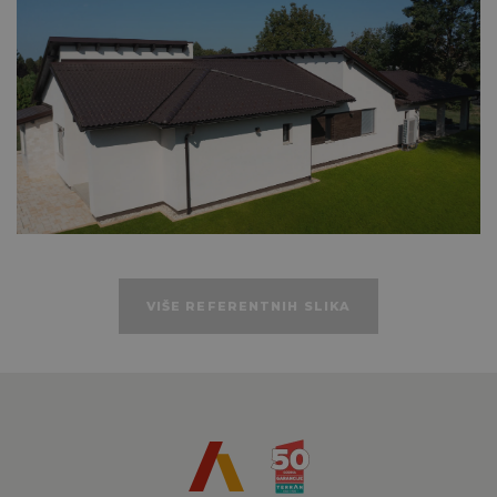
Dodatni plastični i metalni pribor
Tehničke podatke
VIŠE REFERENTNIH SLIKA