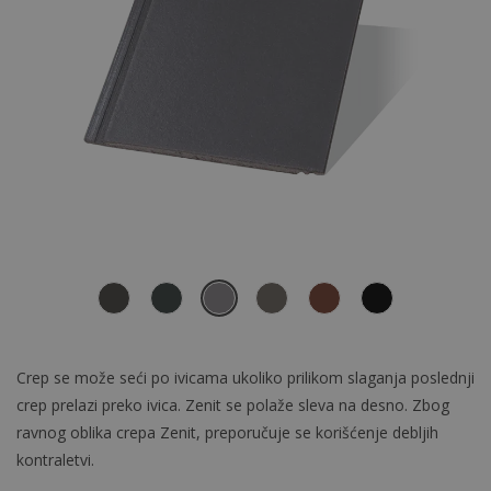
Crep se može seći po ivicama ukoliko prilikom slaganja poslednji
crep prelazi preko ivica. Zenit se polaže sleva na desno. Zbog
ravnog oblika crepa Zenit, preporučuje se korišćenje debljih
kontraletvi.