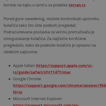
koriste na sajtu u centru za podatke
terran.rs
.
Pored gore navedenog, možete kontrolisati upotrebu
kolačića tako što ćete podesiti pregledač.
Podrazumevana postavka za većinu pretraživača je
omogućavanje kolačića. Za najčešće korišćene
pregledače, kako da podesite kolačiće je opisano na
sledećim sajtovima:
Apple Safari:
https://support.apple.com/sr-
rs/guide/safari/sfri11471/mac
Google Chrome:
https://support.google.com/chrome/answer/956
hl=sr
Microsoft Internet Explorer:
https://support.microsoft.com/en-