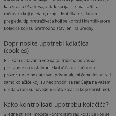
kao što su IP adresa, veb-lokacija ili e-mail URL-a
računara koji gledate; drugi identifikator, datum
pregleda, tip pretraživača koji se koristi i identifikatore
kolačića koji su prethodno stavljeni na uređaj.
Doprinosite upotrebi kolačića
(cookies)
Prilikom učitavanja veb sajta, tražimo od vas da
pristanete na instaliranje kolačića u iskačućem
prozoru. Ako ne date svoj pristanak, mi ćemo instalirati
samo kolačiće koji su neophodni za rad Sajta na vašem
uređaju (oni su navedeni u Što kolačići koje koristimo).
Kako kontrolisati upotrebu kolačića?
S jedne strane, možete kontrolisati rad kolačića koji se