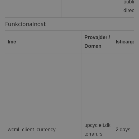
publici
direcți
Funkcionalnost
Provajder /
Ime
Isticanje
Domen
upcycleit.dk
wcml_client_currency
2 days
terran.rs