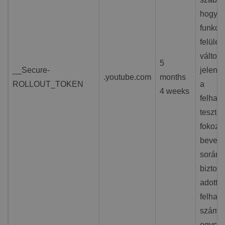
hogy m
funkci
felületi
változ
5
__Secure-
jelenj
.youtube.com
months
ROLLOUT_TOKEN
a
4 weeks
felhas
tesztel
fokoza
beveze
során,
biztosí
adott
felhas
számár
egysé