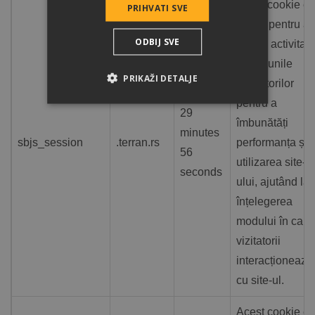
Acest cookie es
PRIHVATI SVE
folosit pentru a
ODBIJ SVE
urmări activitat
și sesiunile
PRIKAŽI DETALJE
utilizatorilor
pentru a
29
îmbunătăți
minutes
sbjs_session
.terran.rs
performanța și
56
utilizarea site-
seconds
ului, ajutând la
înțelegerea
modului în care
vizitatorii
interacționează
cu site-ul.
Acest cookie es