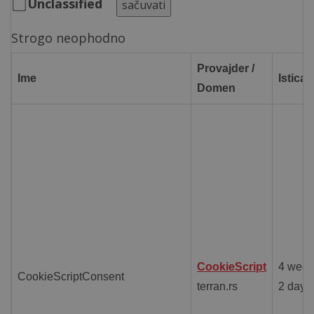
Unclassified
sačuvati
Strogo neophodno
Provajder /
Ime
Istican
Domen
CookieScript
4 week
CookieScriptConsent
terran.rs
2 days