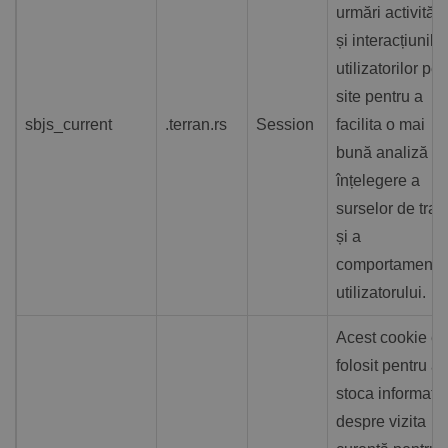
urmări activități
și interacțiunile
utilizatorilor pe
site pentru a
sbjs_current
.terran.rs
Session
facilita o mai
bună analiză și
înțelegere a
surselor de trafi
și a
comportamentul
utilizatorului.
Acest cookie es
folosit pentru a
stoca informații
despre vizita