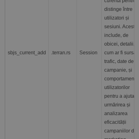
curentă pentru 
distinge între
utilizatori și
sesiuni. Acesta
include, de
obicei, detalii,
sbjs_current_add
.terran.rs
Session
cum ar fi sursa 
trafic, date de
campanie, și
comportamentu
utilizatorilor
pentru a ajuta l
urmărirea și
analizarea
eficacității
campaniilor de