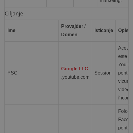
marketing.
Ciljanje
Provajder /
Ime
Isticanje
Opis
Domen
Acest 
este se
YouTu
Google LLC
YSC
Session
pentru 
.youtube.com
vizuali
videocl
încorpo
Folosit
Faceb
pentru 