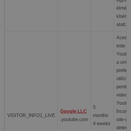
élmény
kísérle
alatt.
Acest 
este se
Youtub
a urmă
preferi
utilizat
pentru
videocl
Youtu
5
Google LLC
încorpo
VISITOR_INFO1_LIVE
months
.youtube.com
site-ur
4 weeks
determ