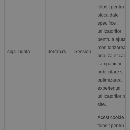
folosit pentru a
stoca date
specifice
utilizatorilor
pentru a ajuta l
monitorizarea ș
sbjs_udata
.terran.rs
Session
analiza eficacită
campaniilor
publicitare și
optimizarea
experienței
utilizatorilor pe
site.
Acest cookie es
folosit pentru a