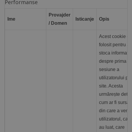
Performanse
Provajder
Ime
Isticanje
Opis
/ Domen
Acest cookie es
folosit pentru a
stoca informații
despre prima
sesiune a
utilizatorului pe
site. Acesta
urmărește detali
cum ar fi sursa
din care a venit
utilizatorul, cal
au luat, care