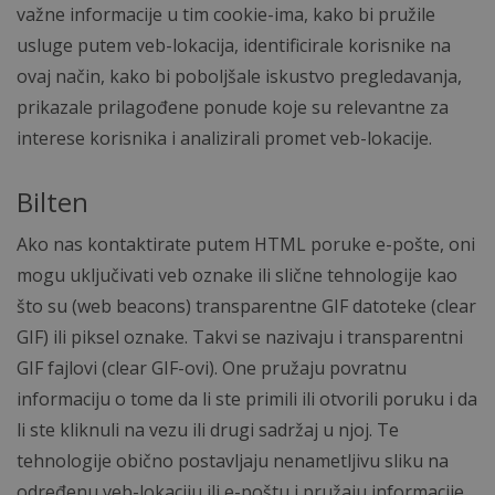
važne informacije u tim cookie-ima, kako bi pružile
usluge putem veb-lokacija, identificirale korisnike na
ovaj način, kako bi poboljšale iskustvo pregledavanja,
prikazale prilagođene ponude koje su relevantne za
interese korisnika i analizirali promet veb-lokacije.
Bilten
Ako nas kontaktirate putem HTML poruke e-pošte, oni
mogu uključivati veb oznake ili slične tehnologije kao
što su (web beacons) transparentne GIF datoteke (clear
GIF) ili piksel oznake. Takvi se nazivaju i transparentni
GIF fajlovi (clear GIF-ovi). One pružaju povratnu
informaciju o tome da li ste primili ili otvorili poruku i da
li ste kliknuli na vezu ili drugi sadržaj u njoj. Te
tehnologije obično postavljaju nenametljivu sliku na
određenu veb-lokaciju ili e-poštu i pružaju informacije