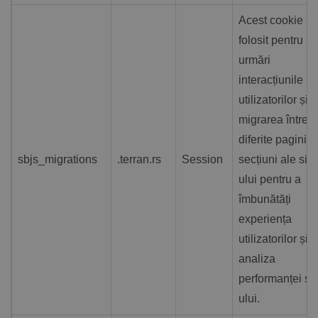
Acest cookie es
folosit pentru a
urmări
interacțiunile
utilizatorilor și
migrarea între
diferite pagini 
sbjs_migrations
.terran.rs
Session
secțiuni ale site
ului pentru a
îmbunătăți
experiența
utilizatorilor și
analiza
performanței sit
ului.