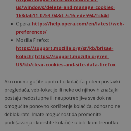
us/windows/delete-and-manage-cookies-
168dab11-0753-043d-7c16-ede5947fc64d
Opera:
https://help.opera.com/en/latest/web-
preferences/
Mozilla Firefox:
https://support.mozilla.org/sr/kb/brisae-
kolachi
;
https://support.mozilla.org/en-
US/kb/clear-cookies-and-site-data-firefox
Ako onemogućite upotrebu kolačića putem postavki
pregledača, veb-lokacije ili neke od njihovih značajki
postaju nedostupne ili neupotrebljive sve dok ne
omogućite ponovno korištenje kolačića, odnosno ne
deblokirate. Imate mogućnost da promenite
podešavanja i koristite kolačiće u bilo kom trenutku.