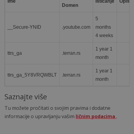
Ime
Isticanje
Opis
Domen
5
__Secure-YNID
.youtube.com
months
4 weeks
1 year 1
ttrs_ga
.terran.rs
month
1 year 1
ttrs_ga_5Y8VRQWBLT
.terran.rs
month
Saznajte više
Tu možete pročitati o svojim pravima i dodatne
informacije o upravljanju vašim
ličnim podacima
.