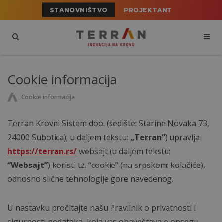
STANOVNIŠTVO
PROJEKTANT
Cookie informacija
Cookie informacija
Terran Krovni Sistem doo. (sedište: Starine Novaka 73,
24000 Subotica); u daljem tekstu:
„Terran”
) upravlja
https://terran.rs/
websajt (u daljem tekstu:
“Websajt”
) koristi tz. “cookie” (na srpskom: kolačiće),
odnosno slične tehnologije gore navedenog.
U nastavku pročitajte našu Pravilnik o privatnosti i
sigurnosti podataka, koja vas obaveštava o opsegu