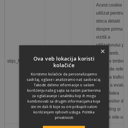
Acest cookie es
utilizat pentru a
stoca detalii
despre prima
vizită a
utilizatorului pe
×
site-ul web,
Ova veb lokacija koristi
sbjs_first_add
.terran.rs
Session
inclusiv timbru,
kolačiće
site-ul de referi
Koristimo kolačiće da personalizujemo
și sursa traficulu
sadržaj, oglase i analiziramo naš saobraćaj.
Takođe delimo informacije o vašem
pentru a evalua
korišćenju našeg sajta sa našim partnerima
eficacitatea
za oglašavanje i analitiku koji ih mogu
kombinovati sa drugim informacijama koje
campaniilor de
ste im dali ili koje su oni prikupili vašim
marketing și
korišćenjem njihovih usluga.
Politika
sursele site-ului
privatnosti