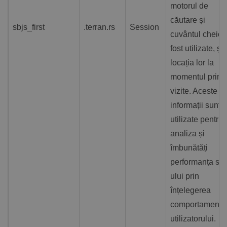
motorul de
căutare și
sbjs_first
.terran.rs
Session
cuvântul cheie 
fost utilizate, și
locația lor la
momentul prime
vizite. Aceste
informații sunt
utilizate pentru 
analiza și
îmbunătăți
performanța site
ului prin
înțelegerea
comportamentul
utilizatorului.