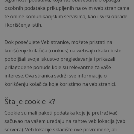
osobnih podataka prikupljenih na ovim web stranicama
te online komunikacijskim servisima, kao i svrsi obrade
i korišćenja istih.
Dok posećujete Veb stranice, možete pristati na
korišćenje kolačića (cookies) na websajtu kako biste
poboljšali svoje iskustvo pregledavanja i prikazali
prilagođene ponude koje su relevantne za vaše
interese. Ova stranica sadrži sve informacije o
korišćenju kolačića koje koristimo na veb stranici.
Šta je cookie-k?
Cookie su mali paketi podataka koje je pretraživač
sačuvao na vašem uređaju na zahtev veb lokacija (veb
servera). Veb lokacije skladište ove privremene, ali