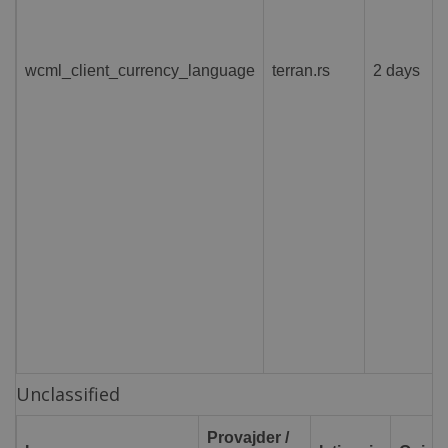
wcml_client_currency_language
terran.rs
2 days
Unclassified
Provajder /