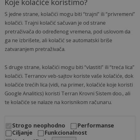
Koje kolačiće koristimo?
S jedne strane, kolačići mogu biti “trajni” ili “privremeni”
kolačići. Trajni kolačić sačuvan je od strane
pretraživača do određenog vremena, pod uslovom da
ga ne izbrišete, ali kolačić se automatski briše
zatvaranjem pretraživača.
S druge strane, kolačići mogu biti “vlastiti” ili “treća lica”
kolačići. Terranov veb-sajtov koriste vaše kolačiće, dok
kolačiće trećih lica (vidi, na primer, kolačiće koje koristi
Google Analitics) koristi Terran Krovni Sistem doo., ali
te kolačiće se nalaze na korisnikom računaru.
Strogo neophodno
Performanse
Ciljanje
Funkcionalnost