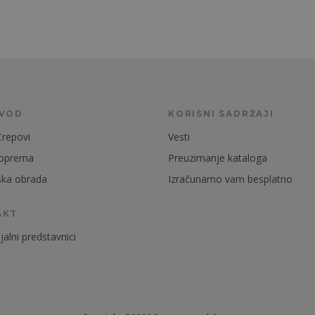
ZVOD
KORISNI SADRŽAJI
Crepovi
Vesti
 oprema
Preuzimanje kataloga
ska obrada
Izračunamo vam besplatno
AKT
alni predstavnici