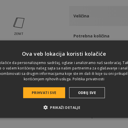
Veličina
ZENIT
Potrebna količina
Ova veb lokacija koristi kolačiće
Materijal
olačiće da personalizujemo sadržaj, oglase i analiziramo naš saobraćaj. T
e o vašem korišćenju našeg sajta sa našim partnerima za oglašavanje i analit
ombinovati sa drugim informacijama koje ste im dali ili koje su oni prikupil
Pričvršćivanje
korišćenjem njihovih usluga.
Politika privatnosti
PRIHVATI SVE
ODBIJ SVE
Težina
PRIKAŽI DETALJE
Može se primeniti uz: