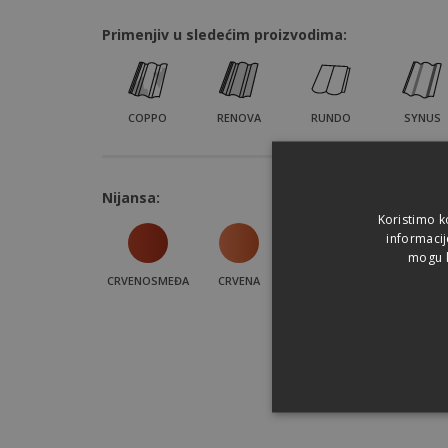
Primenjiv u sledećim proizvodima:
COPPO
RENOVA
RUNDO
SYNUS
Nijansa:
Koristimo k
informacij
mogu k
CRVENOSMEĐA
CRVENA
CRNA
SMEĐA