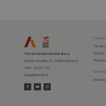
PROI
Terran 
Krovna
Terran Krovni Sistem d.o.o.
Površin
Starine Novaka 73, 24000 Subotica
+381 24 527-155
KONT
srbija@terran.rs
Komercij