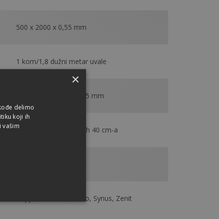
500 x 2000 x 0,55 mm
1 kom/1,8 dužni metar uvale
×
Čelični lim debljine 0,55 mm
akođe delimo
iku koji ih
i vašim
pričvršćivanje na svakih 40 cm-a
4,35 kg/kom
Coppo, Renova, Rundo, Synus, Zenit