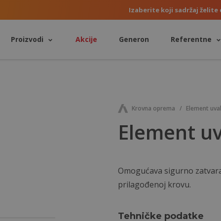
Izaberite koji sadržaj želite 
Proizvodi
Akcije
Generon
Referentne
Krovna oprema
Element uval
Element uva
Omogućava sigurno zatvaranj
prilagođenoj krovu.
Tehničke podatke