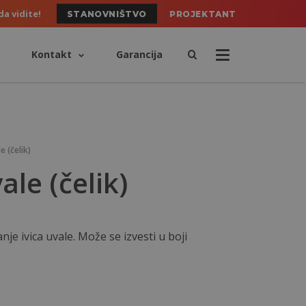
da vidite!
STANOVNIŠTVO
PROJEKTANT
Kontakt
Garancija
e (čelik)
le (čelik)
e ivica uvale. Može se izvesti u boji