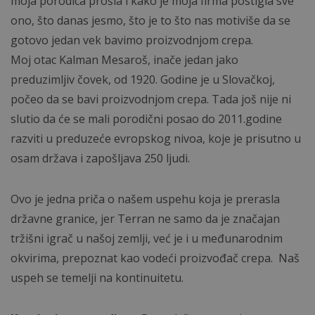
moja porodica prošla i kako je moja firma postigla sve
ono, što danas jesmo, što je to što nas motiviše da se
gotovo jedan vek bavimo proizvodnjom crepa.
Moj otac Kalman Mesaroš, inače jedan jako
preduzimljiv čovek, od 1920. Godine je u Slovačkoj,
počeo da se bavi proizvodnjom crepa. Tada još nije ni
slutio da će se mali porodični posao do 2011.godine
razviti u preduzeće evropskog nivoa, koje je prisutno u
osam država i zapošljava 250 ljudi.
Ovo je jedna priča o našem uspehu koja je prerasla
državne granice, jer Terran ne samo da je značajan
tržišni igrač u našoj zemlji, već je i u međunarodnim
okvirima, prepoznat kao vodeći proizvođač crepa. Naš
uspeh se temelji na kontinuitetu.