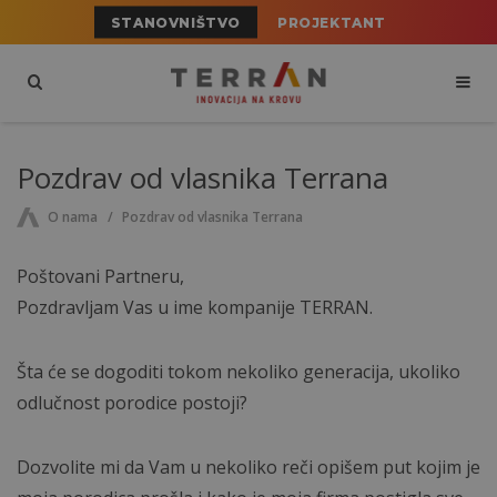
STANOVNIŠTVO
PROJEKTANT
Pozdrav od vlasnika Terrana
O nama
Pozdrav od vlasnika Terrana
Poštovani Partneru,
Pozdravljam Vas u ime kompanije TERRAN.
Šta će se dogoditi tokom nekoliko generacija, ukoliko
odlučnost porodice postoji?
Dozvolite mi da Vam u nekoliko reči opišem put kojim je