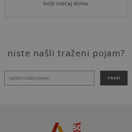
bolji osećaj doma.
niste našli traženi pojam?
TRAŽI