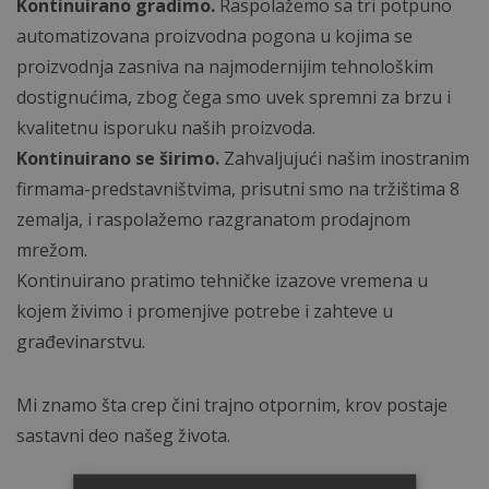
Kontinuirano gradimo.
Raspolažemo sa tri potpuno
automatizovana proizvodna pogona u kojima se
proizvodnja zasniva na najmodernijim tehnološkim
dostignućima, zbog čega smo uvek spremni za brzu i
kvalitetnu isporuku naših proizvoda.
Kontinuirano se širimo.
Zahvaljujući našim inostranim
firmama-predstavništvima, prisutni smo na tržištima 8
zemalja, i raspolažemo razgranatom prodajnom
mrežom.
Kontinuirano pratimo tehničke izazove vremena u
kojem živimo i promenjive potrebe i zahteve u
građevinarstvu.
Mi znamo šta crep čini trajno otpornim, krov postaje
sastavni deo našeg života.