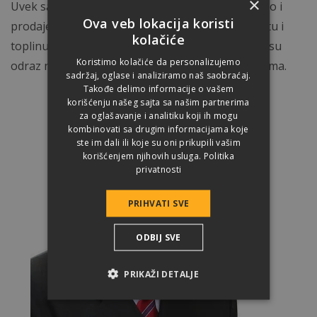
×
Uvek sam bio uveren, da mi, osim što proizvodimo i
Ova veb lokacija koristi
prodajemo betonski crep, ljudima pružamo zaštitu i
kolačiće
toplinu doma. Osim toga, ukrašavamo kuće koje su
Koristimo kolačiće da personalizujemo
odraz njihovog ukusa, za što prirodniji osećaj doma.
sadržaj, oglase i analiziramo naš saobraćaj.
Takođe delimo informacije o vašem
korišćenju našeg sajta sa našim partnerima
za oglašavanje i analitiku koji ih mogu
kombinovati sa drugim informacijama koje
ste im dali ili koje su oni prikupili vašim
korišćenjem njihovih usluga.
Politika
privatnosti
PRIHVATI SVE
ODBIJ SVE
PRIKAŽI DETALJE