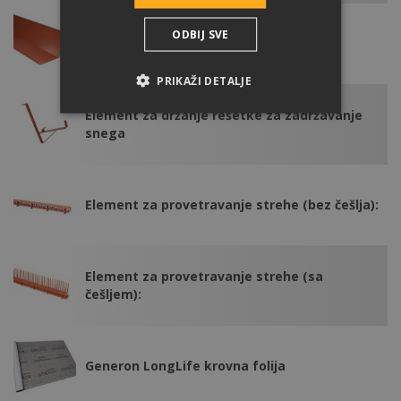
ODBIJ SVE
Element uvale (čelik)
PRIKAŽI DETALJE
Element za držanje rešetke za zadržavanje
snega
Element za provetravanje strehe (bez češlja):
Element za provetravanje strehe (sa
češljem):
Generon LongLife krovna folija