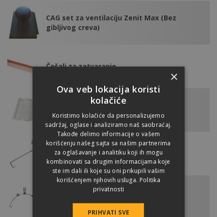
CAG set za ventilaciju Zenit Max (Bez
gibljivog creva)
Češalj za zatvaranje
×
Ova veb lokacija koristi
kolačiće
Crep za osvetljavanje
Koristimo kolačiće da personalizujemo
sadržaj, oglase i analiziramo naš saobraćaj.
Takođe delimo informacije o vašem
korišćenju našeg sajta sa našim partnerima
za oglašavanje i analitiku koji ih mogu
Držač gromobrana za osnovni crep
kombinovati sa drugim informacijama koje
ste im dali ili koje su oni prikupili vašim
korišćenjem njihovih usluga.
Politika
privatnosti
Držač gromobrana za slemeni crep
PRIHVATI SVE