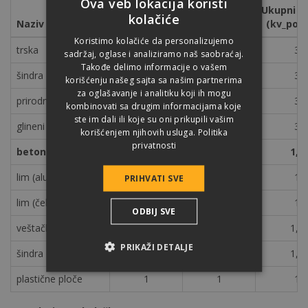
Ova veb lokacija koristi
Energija
Recirk. /-
Ukupni re
kolačiće
Naziv materijala
(kv_podbroj)
(kv_podbroj)
(kv_podb
Koristimo kolačiće da personalizujemo
trska
3
3
3
sadržaj, oglase i analiziramo naš saobraćaj.
Takođe delimo informacije o vašem
šindra (drveni)
3
3
3
korišćenju našeg sajta sa našim partnerima
za oglašavanje i analitiku koji ih mogu
prirodna argilošist
3
3
3
kombinovati sa drugim informacijama koje
ste im dali ili koje su oni prikupili vašim
glineni crepovi
3
3
3
korišćenjem njihovih usluga.
Politika
privatnosti
betonski crep
2
1
1,5
lim (aluminijum)
1
1
1
PRIHVATI SVE
lim (čelični)
1
1
1
ODBIJ SVE
veštački argilošist
2
1
1,5
PRIKAŽI DETALJE
šindra (bitumenska)
2
1
1,5
plastične ploče
1
1
1