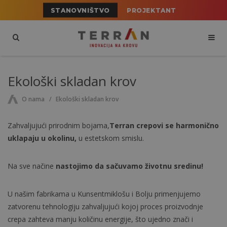
STANOVNIŠTVO
PROJEKTANT
Ekološki skladan krov
O nama
Ekološki skladan krov
Zahvaljujući prirodnim bojama,
Terran crepovi se harmonično
uklapaju u okolinu,
u estetskom smislu.
Na sve načine
nastojimo da sačuvamo životnu sredinu!
U našim fabrikama u Kunsentmiklošu i Bolju primenjujemo
zatvorenu tehnologiju zahvaljujući kojoj proces proizvodnje
crepa zahteva manju količinu energije, što ujedno znači i