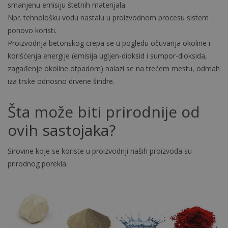
smanjenu emisiju štetnih materijala.
Npr. tehnološku vodu nastalu u proizvodnom procesu sistem
ponovo koristi.
Proizvodnja betonskog crepa se u pogledu očuvanja okoline i
korišćenja energije (emisija ugljen-dioksid i sumpor-dioksida,
zagađenje okoline otpadom) nalazi se na trećem mestu, odmah
iza trske odnosno drvene šindre.
Šta može biti prirodnije od
ovih sastojaka?
Sirovine koje se koriste u proizvodnji naših proizvoda su
prirodnog porekla.