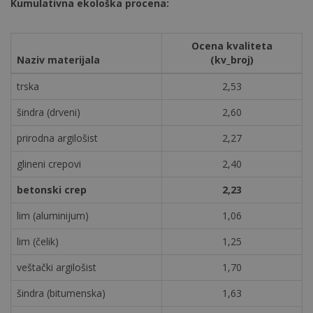
Kumulativna ekološka procena:
Ocena kvaliteta
Naziv materijala
(kv_broj)
trska
2,53
šindra (drveni)
2,60
prirodna argilošist
2,27
glineni crepovi
2,40
betonski crep
2,23
lim (aluminijum)
1,06
lim (čelik)
1,25
veštački argilošist
1,70
šindra (bitumenska)
1,63