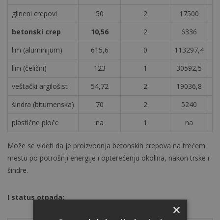
glineni crepovi
50
2
17500
betonski crep
10,56
2
6336
lim (aluminijum)
615,6
0
113297,4
lim (čelični)
123
1
30592,5
veštački argilošist
54,72
2
19036,8
šindra (bitumenska)
70
2
5240
plastične ploče
na
1
na
Može se videti da je proizvodnja betonskih crepova na trećem
mestu po potrošnji energije i opterećenju okolina, nakon trske i
šindre.
I status otpada:
×