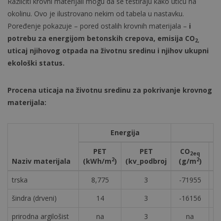
Različiti krovni materijali mogu da se testiraju kako utiču na
okolinu. Ovo je ilustrovano nekim od tabela u nastavku.
Poređenje pokazuje – pored ostalih krovnih materijala –
i
potrebu za energijom betonskih crepova, emisija CO
2,
uticaj njihovog otpada na životnu sredinu i njihov ukupni
ekološki status.
Procena uticaja na životnu sredinu za pokrivanje krovnog
materijala:
Energija
PET
PET
CO
2eq
2
2
Naziv materijala
(kWh/m
)
(kv_podbroj
(g/m
)
(k
trska
8,775
3
-71955
šindra (drveni)
14
3
-16156
prirodna argilošist
na
3
na