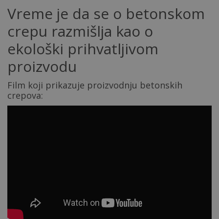
Vreme je da se o betonskom
crepu razmišlja kao o
ekološki prihvatljivom
proizvodu
Film koji prikazuje proizvodnju betonskih
crepova: