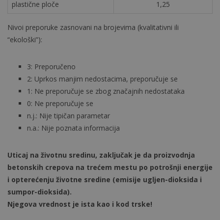
plastične ploče
1,25
Nivoi preporuke zasnovani na brojevima (kvalitativni ili
“ekološki”):
3: Preporučeno
2: Uprkos manjim nedostacima, preporučuje se
1: Ne preporučuje se zbog značajnih nedostataka
0: Ne preporučuje se
n.j.: Nije tipičan parametar
n.a.: Nije poznata informacija
Uticaj na životnu sredinu, zaključak je da proizvodnja
betonskih crepova na trećem mestu po potrošnji energije
i opterećenju životne sredine (emisije ugljen-dioksida i
sumpor-dioksida).
Njegova vrednost je ista kao i kod trske!