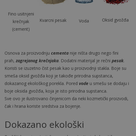
Fino usitnjeni
Oksid gvožđa
Kvarcni pesak
Voda
krečnjak
(cement)
Osnova za proizvodnju
cementa
nije ništa drugo nego fini
prah,
zagrejanog krečnjaka
. Dodatni materijal je rečni
pesak
.
Koristi se izuzetno čist pesak kao u proizvodnji stakla. Boje su
smeša oksid gvožđa koji je takođe prirodna supstanca,
dokazanog ekološkog porekla. Pored
vode
u smešu se dodaju i
boje oksida gvožđa, koja je isto prirodna supstanca.
Sve ovo je ilustrovano činjenicom da neki kozmetički proizvodi,
čak i hrana koriste sredstva za bojenje.
Dokazano ekološki