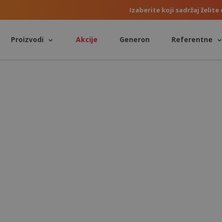
Izaberite koji sadržaj želite 
Proizvodi
Akcije
Generon
Referentne