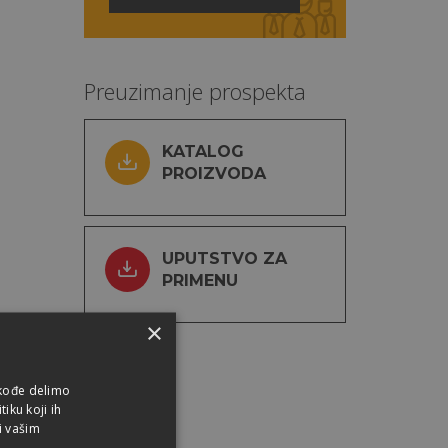
Preuzimanje prospekta
KATALOG
PROIZVODA
UPUTSTVO ZA
PRIMENU
×
akođe delimo
iku koji ih
i vašim