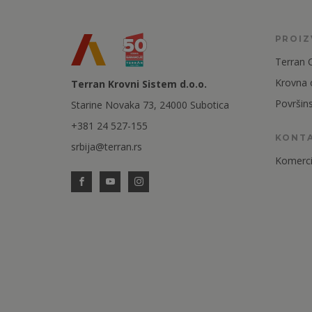
PROI
Terran 
Krovna
Terran Krovni Sistem d.o.o.
Površin
Starine Novaka 73, 24000 Subotica
+381 24 527-155
KONT
srbija@terran.rs
Komercij