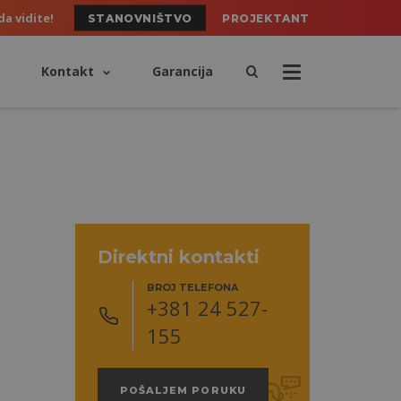
da vidite!
STANOVNIŠTVO
PROJEKTANT
Kontakt
Garancija
Direktni kontakti
BROJ TELEFONA
+381 24 527-
155
POŠALJEM PORUKU