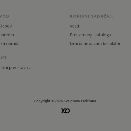
ZVOD
KORISNI SADRŽAJI
Crepovi
Vesti
 oprema
Preuzimanje kataloga
ska obrada
Izračunamo vam besplatno
AKT
alni predstavnici
Copyright ©2026 Sva prava zadržana.