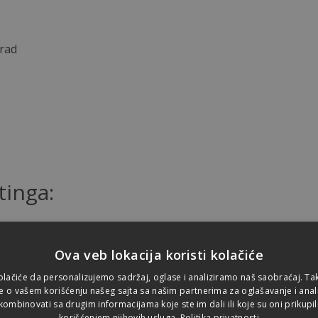
grad
tinga:
Ova veb lokacija koristi kolačiće
olačiće da personalizujemo sadržaj, oglase i analiziramo naš saobraćaj. T
e o vašem korišćenju našeg sajta sa našim partnerima za oglašavanje i analit
ombinovati sa drugim informacijama koje ste im dali ili koje su oni prikupil
korišćenjem njihovih usluga.
Politika privatnosti