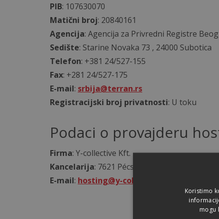
PIB
: 107630070
Matični broj
: 20840161
Agencija
: Agencija za Privredni Registre Beo
Sedište
: Starine Novaka 73 , 24000 Subotica
Telefon
: +381 24/527-155
Fax
: +281 24/527-175
E-mail
:
srbija@terran.rs
Registracijski broj privatnosti
: U toku
Podaci o provajderu hos
Firma
: Y-collective Kft.
Kancelarija
: 7621 Pécs, Király u. 42.
E-mail
:
hosting@y-collective.hu
Koristimo k
informacij
mogu k