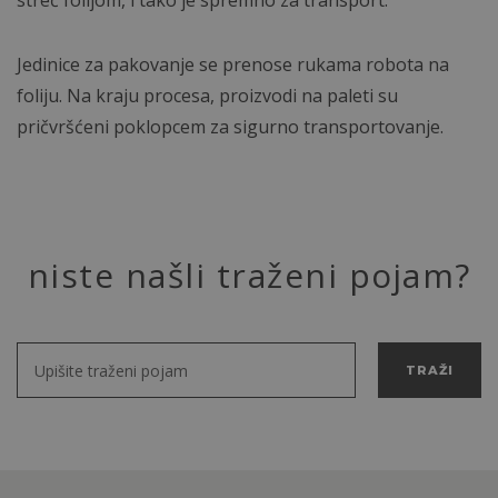
streč folijom, i tako je spremno za transport.
Jedinice za pakovanje se prenose rukama robota na
foliju. Na kraju procesa, proizvodi na paleti su
pričvršćeni poklopcem za sigurno transportovanje.
niste našli traženi pojam?
TRAŽI