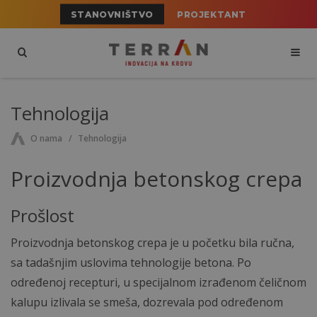
STANOVNIŠTVO
PROJEKTANT
Tehnologija
O nama
Tehnologija
Proizvodnja betonskog crepa
Prošlost
Proizvodnja betonskog crepa je u početku bila ručna,
sa tadašnjim uslovima tehnologije betona. Po
određenoj recepturi, u specijalnom izrađenom čeličnom
kalupu izlivala se smeša, dozrevala pod određenom