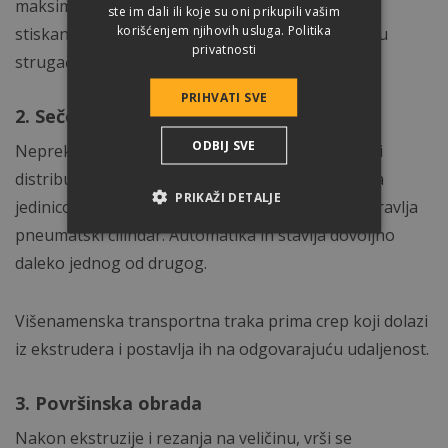
maksimalnu brzinu 20% veću od brzine diskova,
ste im dali ili koje su oni prikupili vašim
korišćenjem njihovih usluga.
Politika
stiskanje mešavine za crep, a zatim se premešta u
privatnosti
strugač za oblikovanje.
PRIHVATI SVE
2. Sečenje na meru
ODBIJ SVE
Neprekidna linija ekstrudiranog materijala će biti
distribuirana, u skladu sa razdvajanjima paleta sa
PRIKAŽI DETALJE
jedinicom noža za sečenje, uz pomoć kojih se upravlja
pneumatski cilindar. Automatika ih stavlja dovoljno
daleko jednog od drugog.
Višenamenska transportna traka prima crep koji dolazi
iz ekstrudera i postavlja ih na odgovarajuću udaljenost.
3. Površinska obrada
Nakon ekstruzije i rezanja na veličinu, vrši se