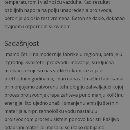
temperaturom i vlažnošću vazduha. Kao rezultat
ozbiljnih napora na polju unapređenja proizvoda,
beton je položio test vremena. Beton se dakle, dokazao
trajnom i otpornom sirovinom.
Sadašnjost
Imamo četiri najmodernije fabrike u regionu, peta je u
izgradnji. Kvalitetni proizvodi i inovacije, su ključna
motivacija koje su nas vodile tokom razvoja u
prethodnim godinama, i dan danas. U našim fabrikama
primenjujemo zatvorenu tehnologiju zahvaljajući kojoj
proces proizvodnje crepa zahteva puno manju količinu
energije, što ujedno znači i smanjenu emisiju štetnih
materijala. Npr. tehnološku vodu nastalu u
proizvodnom procesu sistem ponovo koristi. Pažljivo
odabrani materijali mešalju se i tako dobijamo