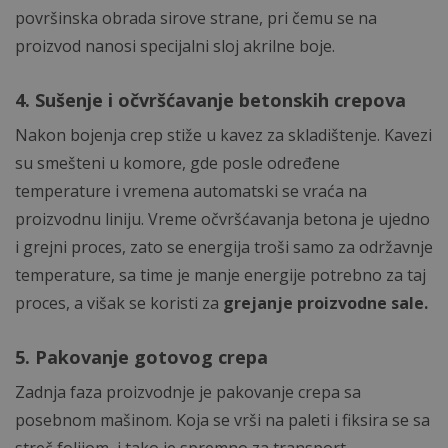
površinska obrada sirove strane, pri čemu se na
proizvod nanosi specijalni sloj akrilne boje.
4. Sušenje i očvršćavanje betonskih crepova
Nakon bojenja crep stiže u kavez za skladištenje. Kavezi
su smešteni u komore, gde posle određene
temperature i vremena automatski se vraća na
proizvodnu liniju. Vreme očvršćavanja betona je ujedno
i grejni proces, zato se energija troši samo za održavnje
temperature, sa time je manje energije potrebno za taj
proces, a višak se koristi za
grejanje proizvodne sale.
5. Pakovanje gotovog crepa
Zadnja faza proizvodnje je pakovanje crepa sa
posebnom mašinom. Koja se vrši na paleti i fiksira se sa