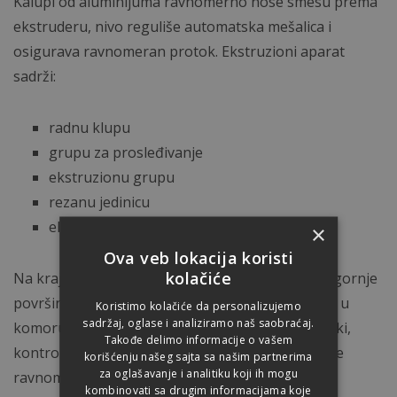
Kalupi od aluminijuma ravnomerno nose smesu prema
ekstruderu, nivo reguliše automatska mešalica i
osigurava ravnomeran protok. Ekstruzioni aparat
sadrži:
radnu klupu
grupu za prosleđivanje
ekstruzionu grupu
rezanu jedinicu
električni kontroler
×
Ova veb lokacija koristi
kolačiće
Na kraju komore nalazi se strugač koji je oblika gornje
površine crepa, koja se proizvodi. Mešavina ulazi u
Koristimo kolačiće da personalizujemo
sadržaj, oglase i analiziramo naš saobraćaj.
komoru kroz rezervoar: nivo smeše se automatski,
Takođe delimo informacije o vašem
kontroliše pomoću senzora. Mešalica obezbeđuje
korišćenju našeg sajta sa našim partnerima
za oglašavanje i analitiku koji ih mogu
ravnomeran protok u ekstruderu. Cilindar ima
kombinovati sa drugim informacijama koje