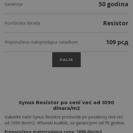
50 godina
50 godina
50 godina
50 godina
Garancija
Garancija
Garancija
Garancija
ClimaControl
Resistor
Resistor
Resistor
Površinska obrada
Površinska obrada
Površinska obrada
Površinska obrada
109 рсд
109 рсд
109 рсд
109 рсд
Preporučena maloprodajna cena/kom
Preporučena maloprodajna cena/kom
Preporučena maloprodajna cena/kom
Preporučena maloprodajna cena/kom
DALJE
Synus Resistor po ceni već od 1090
dinara/m2
Izaberite naše Synus Resistor proizvode po posebnoj ceni već
od 1090 din/m2. Vrhunski kvalitet, sa garancijom od 50 godina.
Preporučena maloprodajna cena: 1090 din/m2