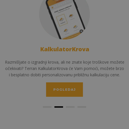
KalkulatorKrova
Razmišljate o izgradnji krova, ali ne znate koje troškove možete
očekivati? Terran KalkulatorKrova će Vam pomoći, možete brzo
i besplatno dobiti personalizovanu približnu kalkulaciju cene.
POGLEDAJ