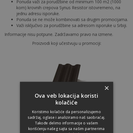
Ponuda važi za porudžbine od minimum 100 m2 (1000
kom) krovnih crepova Synus Resistor istovremeno, na
jednu adresu isporuke.
Ponuda se ne može kombinovati sa drugim promocijama.
Važi isključivo za porudžbine sa adresom isporuke u Srbiji.
Informacije nisu potpune. Zadržavamo pravo na izmene.
Proizvodi koji učestvuju u promociji:
×
Ova veb lokacija koristi
kolačiće
Carbon
SYNUS
Koristimo kolačiće da personalizujemo
sadržaj, oglase i analiziramo naš saobraćaj.
Takođe delimo informacije o vašem
korišćenju našeg sajta sa našim partnerima