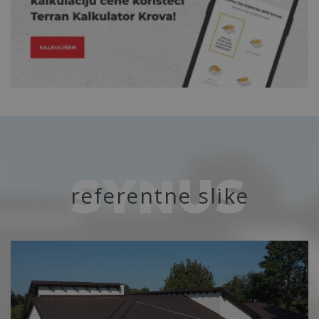
SYNUS
referentne slike