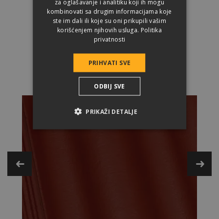
za oglašavanje i analitiku koji ih mogu
kombinovati sa drugim informacijama koje
ste im dali ili koje su oni prikupili vašim
korišćenjem njihovih usluga.
Politika
privatnosti
ZAŠTO
da izaberete synus?
PRIHVATI SVE
ODBIJ SVE
PRIKAŽI DETALJE