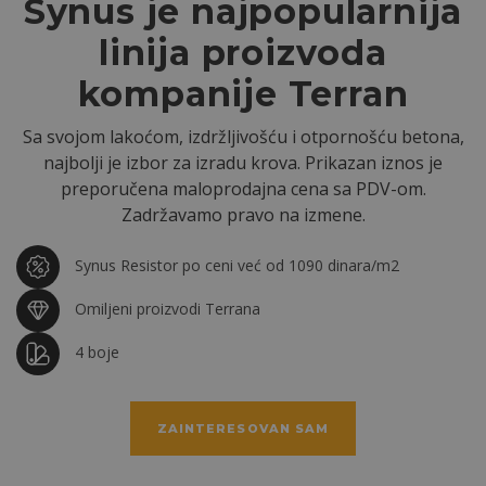
Synus je najpopularnija
linija proizvoda
kompanije Terran
Sa svojom lakoćom, izdržljivošću i otpornošću betona,
najbolji je izbor za izradu krova. Prikazan iznos je
preporučena maloprodajna cena sa PDV-om.
Zadržavamo pravo na izmene.
Synus Resistor po ceni već od 1090 dinara/m2
Omiljeni proizvodi Terrana
4 boje
ZAINTERESOVAN SAM