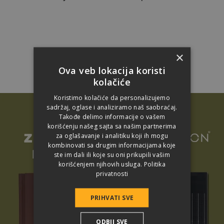
×
Ova veb lokacija koristi
kolačiće
Koristimo kolačiće da personalizujemo
sadržaj, oglase i analiziramo naš saobraćaj.
Takođe delimo informacije o vašem
korišćenju našeg sajta sa našim partnerima
za oglašavanje i analitiku koji ih mogu
kombinovati sa drugim informacijama koje
ste im dali ili koje su oni prikupili vašim
korišćenjem njihovih usluga.
Politika
privatnosti
PRIHVATI SVE
ODBIJ SVE