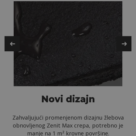
Novi dizajn
Zahvaljujući promenjenom dizajnu žlebova
obnovljenog Zenit Max crepa, potrebno je
manje na 1 m² krovne površine.