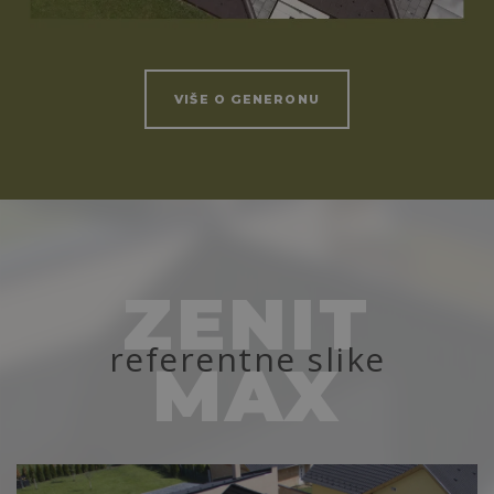
VIŠE O GENERONU
ZENIT
referentne slike
MAX