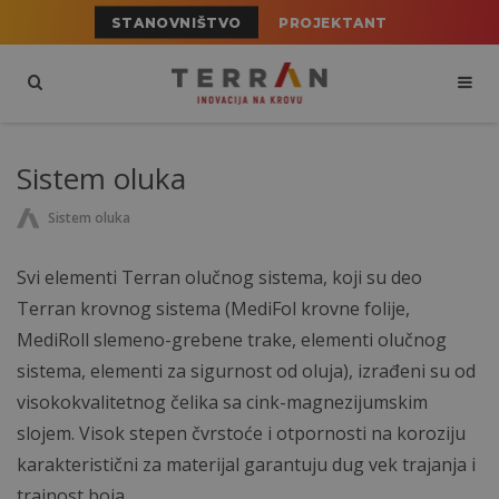
STANOVNIŠTVO
PROJEKTANT
Sistem oluka
Sistem oluka
Svi elementi Terran olučnog sistema, koji su deo
Terran krovnog sistema (MediFol krovne folije,
MediRoll slemeno-grebene trake, elementi olučnog
sistema, elementi za sigurnost od oluja), izrađeni su od
visokokvalitetnog čelika sa cink-magnezijumskim
slojem. Visok stepen čvrstoće i otpornosti na koroziju
karakteristični za materijal garantuju dug vek trajanja i
trajnost boja.