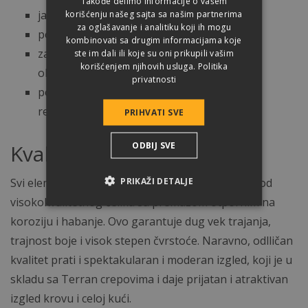
Takođe delimo informacije o vašem
javni objekti
korišćenju našeg sajta sa našim partnerima
za oglašavanje i analitiku koji ih mogu
poslovne zgrade
kombinovati sa drugim informacijama koje
za kompletno odvodnjavanje industrijskih
ste im dali ili koje su oni prikupili vašim
korišćenjem njihovih usluga.
Politika
objekata
privatnosti
pored novogradnje preporučujemo i za
renoviranje
PRIHVATI SVE
ODBIJ SVE
Kvalitet na prvom mestu
PRIKAŽI DETALJE
Svi elementi našeg sistema oluka napravljeni su od
visokokvalitetnog čelika sa premazom otpornim na
koroziju i habanje. Ovo garantuje dug vek trajanja,
trajnost boje i visok stepen čvrstoće. Naravno, odlličan
kvalitet prati i spektakularan i moderan izgled, koji je u
skladu sa Terran crepovima i daje prijatan i atraktivan
izgled krovu i celoj kući.