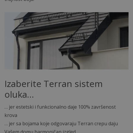
Izaberite Terran sistem
oluka…
… jer estetski i funkcionalno daje 100% završenost
krova
… jer sa bojama koje odgovaraju Terran crepu daju
Vašem domu harmoničan izgled