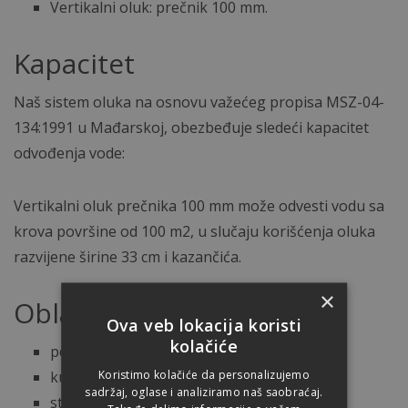
Vertikalni oluk: prečnik 100 mm.
Kapacitet
Naš sistem oluka na osnovu važećeg propisa MSZ-04-
134:1991 u Mađarskoj, obezbeđuje sledeći kapacitet
odvođenja vode:
Vertikalni oluk prečnika 100 mm može odvesti vodu sa
krova površine od 100 m2, u slučaju korišćenja oluka
razvijene širine 33 cm i kazančića.
×
Oblasti upotrebe
Ova veb lokacija koristi
kolačiće
porodične kuće
Koristimo kolačiće da personalizujemo
kuće za odmor
sadržaj, oglase i analiziramo naš saobraćaj.
stambene zgrade