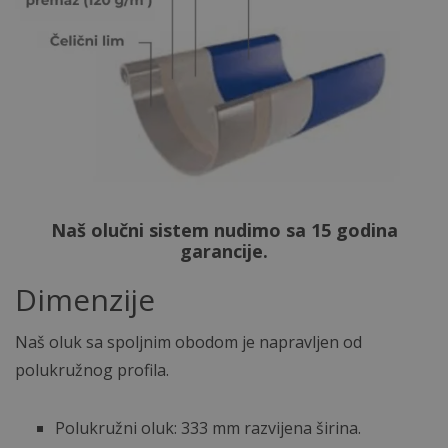
Naš olučni sistem nudimo sa 15 godina
garancije.
Dimenzije
Naš oluk sa spoljnim obodom je napravljen od
polukružnog profila.
Polukružni oluk: 333 mm razvijena širina.