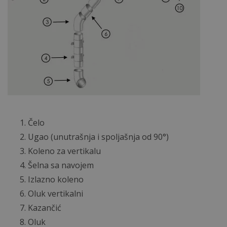
Čelo
Ugao (unutrašnja i spoljašnja od 90°)
Koleno za vertikalu
Šelna sa navojem
Izlazno koleno
Oluk vertikalni
Kazančić
Oluk