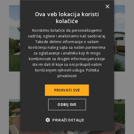
×
Ova veb lokacija koristi
kolačiće
Koristimo kolačiće da personalizujemo
sadržaj, oglase i analiziramo naš saobraćaj.
Takođe delimo informacije o vašem
korišćenju našeg sajta sa našim partnerima
za oglašavanje i analitiku koji ih mogu
kombinovati sa drugim informacijama koje
ste im dali ili koje su oni prikupili vašim
korišćenjem njihovih usluga.
Politika
Coppo Antik (ColorSystem)
privatnosti
COPPO
Antik
PRIHVATI SVE
ODBIJ SVE
PRIKAŽI DETALJE