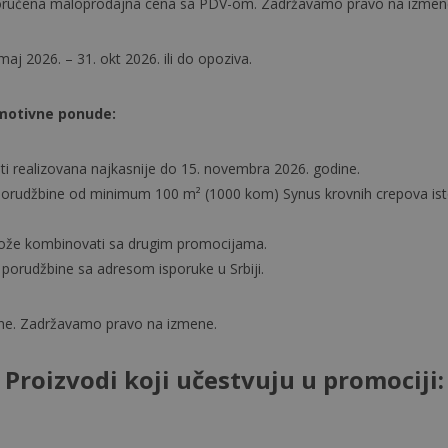
poručena maloprodajna cena sa PDV-om. Zadržavamo pravo na izmen
maj 2026. – 31. okt 2026. ili do opoziva.
omotivne ponude:
ti realizovana najkasnije do 15. novembra 2026. godine.
porudžbine od minimum 100 m² (1000 kom) Synus krovnih crepova is
že kombinovati sa drugim promocijama.
a porudžbine sa adresom isporuke u Srbiji.
une. Zadržavamo pravo na izmene.
Proizvodi koji učestvuju u promociji: