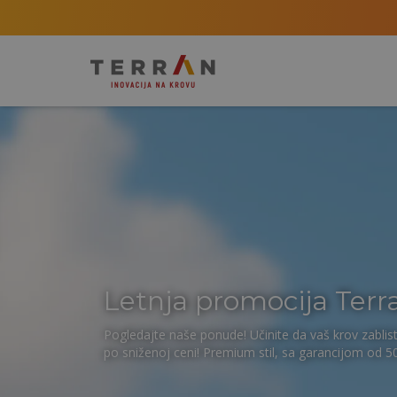
Letnja promocija Terr
Pogledajte naše ponude! Učinite da vaš krov zablist
po sniženoj ceni! Premium stil, sa garancijom od 5