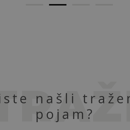
TRAŽ
iste našli traže
pojam?