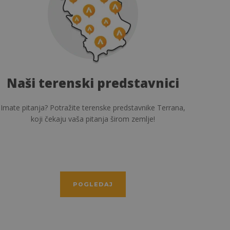
Besplatan izraču
edstavnici
potrebnog materij
predstavnike Terrana,
Koliko crepova, metalnih i plastičnih eleme
širom zemlje!
biti potrebno? Terran stručnjaci su 
raspolaganju.
POGLEDAJ