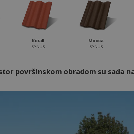
Korall
Mocca
SYNUS
SYNUS
istor površinskom obradom su sada na 