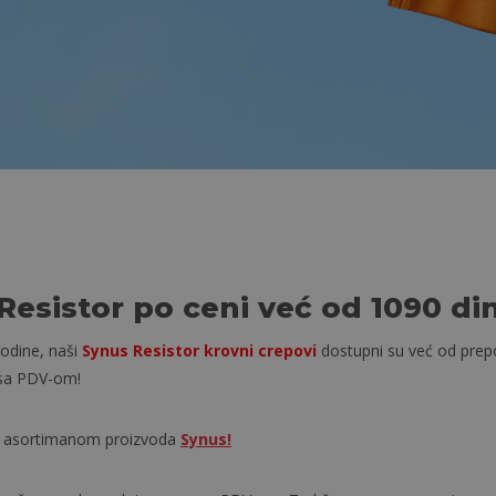
Resistor po ceni već od 1090 di
odine, naši
Synus Resistor krovni crepovi
dostupni su već od pre
sa PDV-om!
m asortimanom proizvoda
Synus!