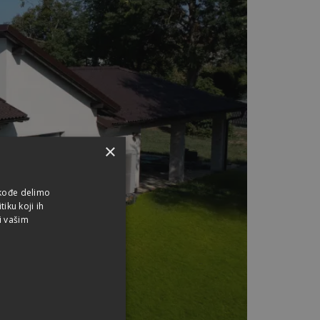
×
akođe delimo
iku koji ih
i vašim