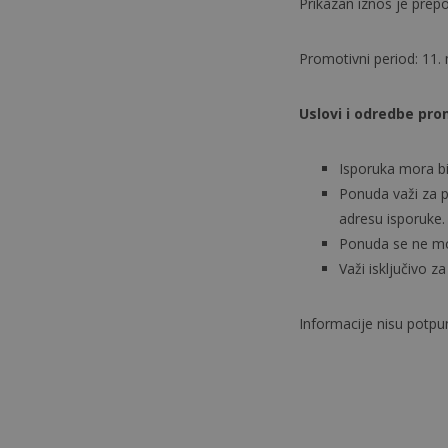
Prikazan iznos je pre
Promotivni period: 11. 
Uslovi i odredbe pr
Isporuka mora bi
Ponuda važi za 
adresu isporuke.
Ponuda se ne mo
Važi isključivo z
Informacije nisu potp