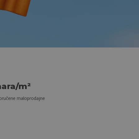
nara/m²
poručene maloprodajne