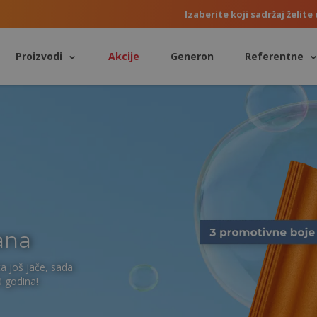
Izaberite koji sadržaj želite 
Proizvodi
Akcije
Generon
Referentne
ana
a još jače, sada
0 godina!