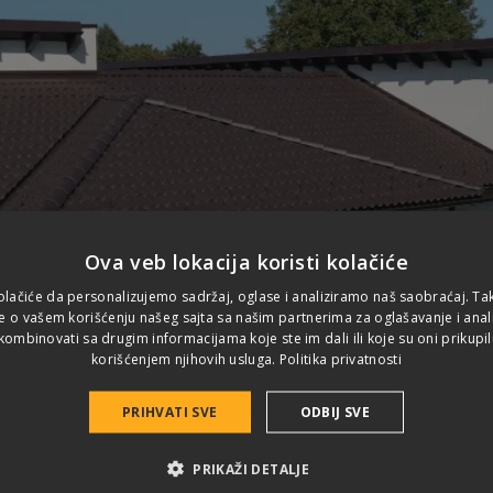
Ova veb lokacija koristi kolačiće
olačiće da personalizujemo sadržaj, oglase i analiziramo naš saobraćaj. T
e o vašem korišćenju našeg sajta sa našim partnerima za oglašavanje i analit
ombinovati sa drugim informacijama koje ste im dali ili koje su oni prikupil
korišćenjem njihovih usluga.
Politika privatnosti
PRIHVATI SVE
ODBIJ SVE
PRIKAŽI DETALJE