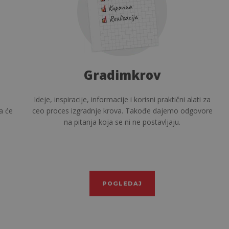
imkrov
Naši terenski pr
cije i korisni praktični alati za
Imate pitanja? Potražite terenske 
rova. Takođe dajemo odgovore
koji čekaju vaša pitanja 
se ni ne postavljaju.
GLEDAJ
POGLEDAJ