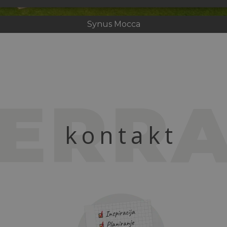
Synus
Mocca
TERR
kontakt