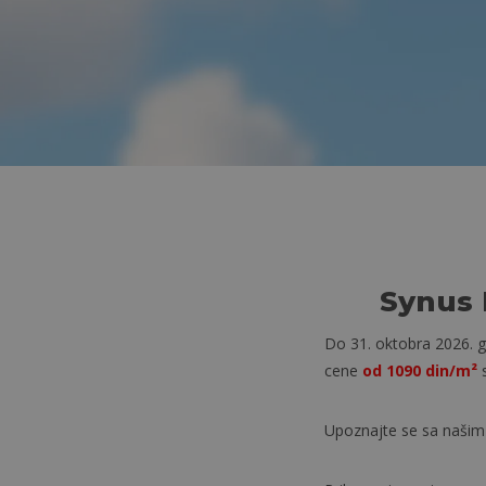
Synus 
Do 31. oktobra 2026. g
cene
od 1090 din/m²
Upoznajte se sa naši