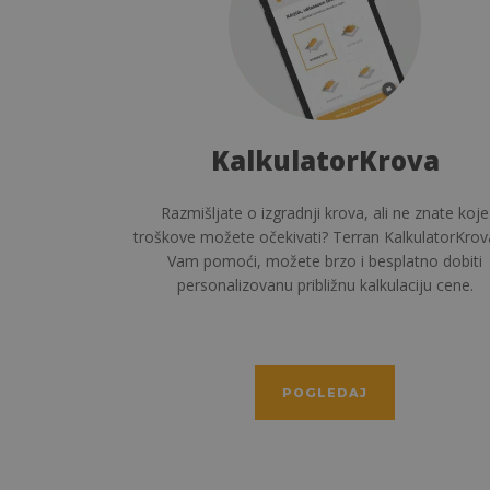
lkulatorKrova
Grad
o izgradnji krova, ali ne znate koje
Ideje, inspiracije, informa
 očekivati? Terran KalkulatorKrova će
ceo proces izgradnje k
, možete brzo i besplatno dobiti
na pitanja koja 
ovanu približnu kalkulaciju cene.
POGLEDAJ
PO