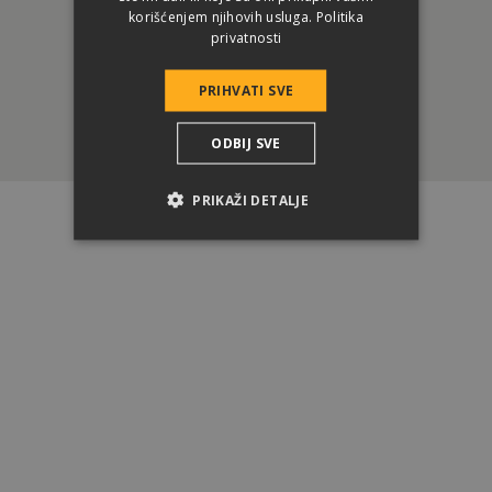
korišćenjem njihovih usluga.
Politika
Copyright ©2026 Sva prava zadržana.
privatnosti
PRIHVATI SVE
ODBIJ SVE
PRIKAŽI DETALJE