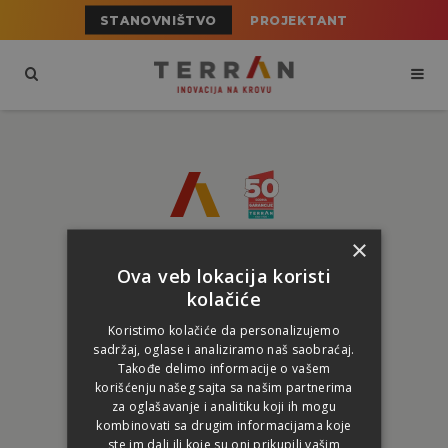
STANOVNIŠTVO
PROJEKTANT
×
Terran Krovni Sistem d.o.o.
Ova veb lokacija koristi
Starine Novaka 73, 24000 Subotica
kolačiće
+381 24 527-155
Koristimo kolačiće da personalizujemo
srbija@terran.rs
sadržaj, oglase i analiziramo naš saobraćaj.
Takođe delimo informacije o vašem
korišćenju našeg sajta sa našim partnerima
za oglašavanje i analitiku koji ih mogu
kombinovati sa drugim informacijama koje
ste im dali ili koje su oni prikupili vašim