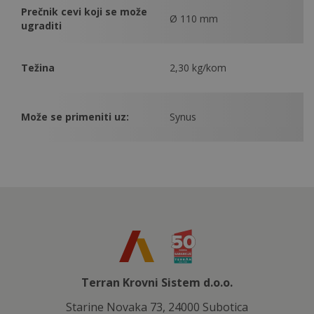
Prečnik cevi koji se može
Ø 110 mm
ugraditi
Težina
2,30 kg/kom
Može se primeniti uz:
Synus
Terran Krovni Sistem d.o.o.
Starine Novaka 73, 24000 Subotica