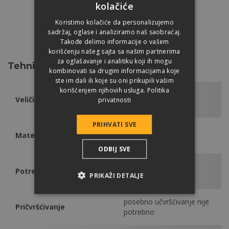
kolačiće
Koristimo kolačiće da personalizujemo
sadržaj, oglase i analiziramo naš saobraćaj.
CRVENA
Takođe delimo informacije o vašem
korišćenju našeg sajta sa našim partnerima
za oglašavanje i analitiku koji ih mogu
Tehničke podatke
kombinovati sa drugim informacijama koje
ste im dali ili koje su oni prikupili vašim
korišćenjem njihovih usluga.
Politika
Veličina
330 x 420 mm
privatnosti
PRIHVATI SVE
Materijal
PVC
ODBIJ SVE
Potrebna količina
po ventilaciji 1 kom
PRIKAŽI DETALJE
posebno učvršćivanje nije
Pričvršćivanje
potrebno