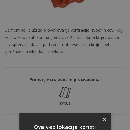
Element koji služi za provetravanje ventilacija izvodnih cevi, koji
se može koristiti kod nagiba krova 20–55°. Kapa koja pokriva
cev sprečava ulazak padavina, dok rešetka na kraju cevi
sprečava ulazak ptica i insekata.
Primenjiv u sledećim proizvodima:
SYNUS
×
Ova veb lokacija koristi
Nijansa: