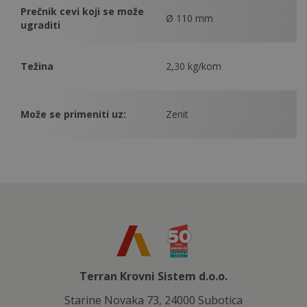
Prečnik cevi koji se može
Ø 110 mm
ugraditi
Težina
2,30 kg/kom
Može se primeniti uz:
Zenit
Terran Krovni Sistem d.o.o.
Starine Novaka 73, 24000 Subotica