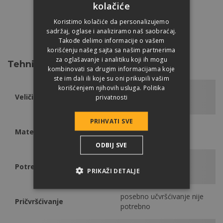
kolačiće
Koristimo kolačiće da personalizujemo
sadržaj, oglase i analiziramo naš saobraćaj.
SIVA
CRNA
SMEĐA
Takođe delimo informacije o vašem
korišćenju našeg sajta sa našim partnerima
za oglašavanje i analitiku koji ih mogu
Tehničke podatke
kombinovati sa drugim informacijama koje
ste im dali ili koje su oni prikupili vašim
korišćenjem njihovih usluga.
Politika
Veličina
330 x 420 mm
privatnosti
PRIHVATI SVE
Materijal
PVC
ODBIJ SVE
Potrebna količina
po ventilaciji 1 kom
PRIKAŽI DETALJE
posebno učvršćivanje nije
Pričvršćivanje
potrebno