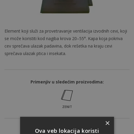
Element koji služi za provetravanje ventilacija izvodnih cevi, koji
se može koristiti kod nagiba krova 20–55°. Kapa koja pokriva
cev sprečava ulazak padavina, dok rešetka na kraju cevi
sprečava ulazak ptica i insekata.
Primenjiv u sledećim proizvodima:
ZENIT
×
Ova veb lokacija koristi
Nijansa: