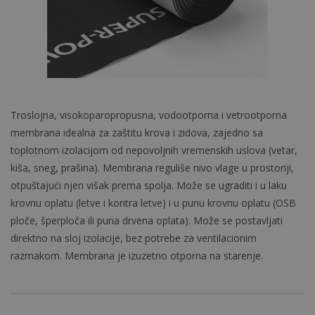
Troslojna, visokoparopropusna, vodootporna i vetrootporna
membrana idealna za zaštitu krova i zidova, zajedno sa
toplotnom izolacijom od nepovoljnih vremenskih uslova (vetar,
kiša, sneg, prašina). Membrana reguliše nivo vlage u prostoriji,
otpuštajući njen višak prema spolja. Može se ugraditi i u laku
krovnu oplatu (letve i kontra letve) i u punu krovnu oplatu (OSB
ploče, šperploča ili puna drvena oplata). Može se postavljati
direktno na sloj izolacije, bez potrebe za ventilacionim
razmakom. Membrana je izuzetno otporna na starenje.