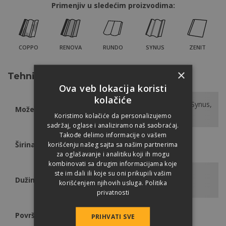
Primenjiv u sledećim proizvodima:
COPPO
RENOVA
RUNDO
SYNUS
ZENIT
×
Tehničke podatke
Ova veb lokacija koristi
kolačiće
Coppo, Renova, Rundo, Synus,
Može se primeniti uz:
Zenit
Koristimo kolačiće da personalizujemo
sadržaj, oglase i analiziramo naš saobraćaj.
Takođe delimo informacije o vašem
Širina
1,50 m
korišćenju našeg sajta sa našim partnerima
za oglašavanje i analitiku koji ih mogu
kombinovati sa drugim informacijama koje
ste im dali ili koje su oni prikupili vašim
Dužina rolne
50 m
korišćenjem njihovih usluga.
Politika
privatnosti
Površina rolne
75 m2
PRIHVATI SVE