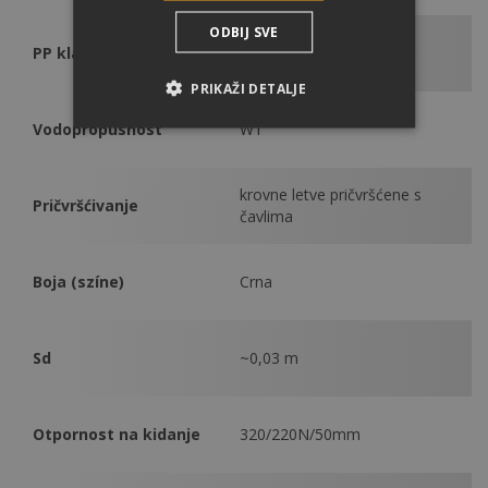
ODBIJ SVE
PP klasa
F
PRIKAŽI DETALJE
Vodopropusnost
W1
krovne letve pričvršćene s
Pričvršćivanje
čavlima
Boja (színe)
Crna
Sd
~0,03 m
Otpornost na kidanje
320/220N/50mm