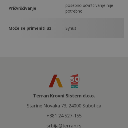
posebno učvršćivanje nije
Pričvršćivanje
potrebno
Može se primeniti uz:
Synus
Terran Krovni Sistem d.o.o.
Starine Novaka 73, 24000 Subotica
+381 24 527-155
srbija@terran.rs