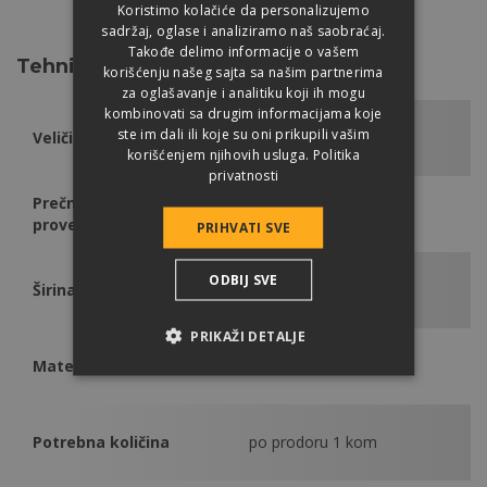
CRVENA
Koristimo kolačiće da personalizujemo
sadržaj, oglase i analiziramo naš saobraćaj.
Takođe delimo informacije o vašem
Tehničke podatke
korišćenju našeg sajta sa našim partnerima
za oglašavanje i analitiku koji ih mogu
kombinovati sa drugim informacijama koje
ste im dali ili koje su oni prikupili vašim
Veličina
330 x 420 mm
korišćenjem njihovih usluga.
Politika
privatnosti
Prečnik koji se može
100 mm
provesti
PRIHVATI SVE
ODBIJ SVE
Širina pokrivanja
300 mm
PRIKAŽI DETALJE
Materijal
PVC
Potrebna količina
po prodoru 1 kom