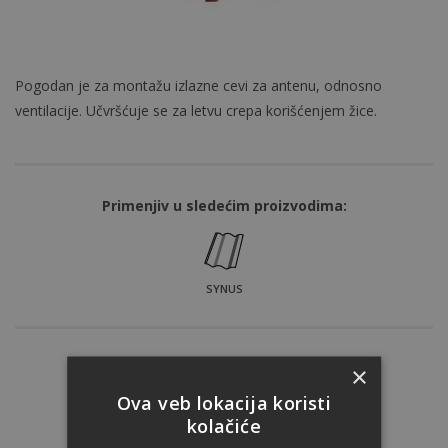
Pogodan je za montažu izlazne cevi za antenu, odnosno
ventilacije. Učvršćuje se za letvu crepa korišćenjem žice.
Primenjiv u sledećim proizvodima:
SYNUS
Nijansa:
×
Ova veb lokacija koristi
kolačiće