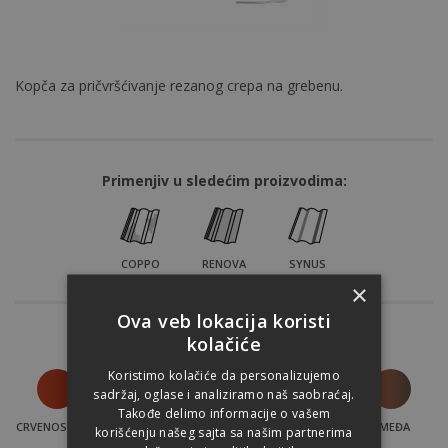
Kopča za pričvršćivanje rezanog crepa na grebenu.
Primenjiv u sledećim proizvodima:
COPPO
RENOVA
SYNUS
×
Ova veb lokacija koristi
kolačiće
Nijansa:
Koristimo kolačiće da personalizujemo
sadržaj, oglase i analiziramo naš saobraćaj.
Takođe delimo informacije o vašem
CRVENOSMEĐA
SIVA
CRVENA
CRNA
SMEĐA
korišćenju našeg sajta sa našim partnerima