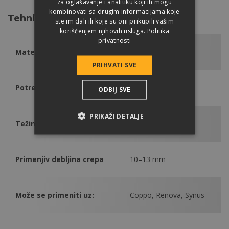
za oglašavanje i analitiku koji ih mogu
kombinovati sa drugim informacijama koje
Tehničke podatke
ste im dali ili koje su oni prikupili vašim
korišćenjem njihovih usluga.
Politika
privatnosti
Materijal
nerđajući čelik
PRIHVATI SVE
Potrebna količina
1 kom/rezani crep
ODBIJ SVE
PRIKAŽI DETALJE
Težina
0,02 kg/kom
Primenjiv debljina crepa
10–13 mm
Može se primeniti uz:
Coppo, Renova, Synus