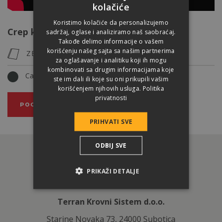
kolačiće
Koristimo kolačiće da personalizujemo
Crep koja se koristi za pokrivanje zgrade
sadržaj, oglase i analiziramo naš saobraćaj.
Takođe delimo informacije o vašem
korišćenju našeg sajta sa našim partnerima
ZENIT MAX
za oglašavanje i analitiku koji ih mogu
kombinovati sa drugim informacijama koje
Carbon
ste im dali ili koje su oni prikupili vašim
korišćenjem njihovih usluga.
Politika
privatnosti
POGLEDAJTE PROIZVOD
PRIHVATI SVE
ODBIJ SVE
PRIKAŽI DETALJE
Terran Krovni Sistem d.o.o.
Starine Novaka 73, 24000 Subotica