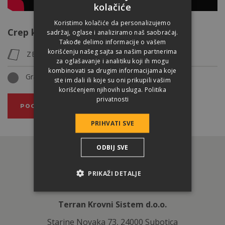
kolačiće
Koristimo kolačiće da personalizujemo
Crep koja se koristi za pokrivanje zgrade
sadržaj, oglase i analiziramo naš saobraćaj.
Takođe delimo informacije o vašem
korišćenju našeg sajta sa našim partnerima
ZENIT MAX
za oglašavanje i analitiku koji ih mogu
kombinovati sa drugim informacijama koje
Grafit
ste im dali ili koje su oni prikupili vašim
korišćenjem njihovih usluga.
Politika
privatnosti
POGLEDAJTE PROIZVOD
PRIHVATI SVE
ODBIJ SVE
PRIKAŽI DETALJE
Terran Krovni Sistem d.o.o.
Starine Novaka 73, 24000 Subotica