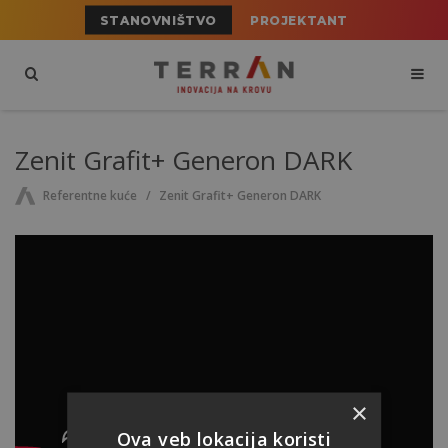
STANOVNIŠTVO
PROJEKTANT
Zenit Grafit+ Generon DARK
Referentne kuće
Zenit Grafit+ Generon DARK
×
Ova veb lokacija koristi