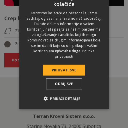
kolačiće
Koristimo kolačiće da personalizujemo
Crep koja se koristi za pokrivanje zgrade
sadržaj, oglase i analiziramo naš saobraćaj.
Takođe delimo informacije o vašem
korišćenju našeg sajta sa našim partnerima
ZENIT MAX
za oglašavanje i analitiku koji ih mogu
kombinovati sa drugim informacijama koje
Granit
ste im dali ili koje su oni prikupili vašim
korišćenjem njihovih usluga.
Politika
privatnosti
POGLEDAJTE PROIZVOD
PRIHVATI SVE
ODBIJ SVE
PRIKAŽI DETALJE
Terran Krovni Sistem d.o.o.
Starine Novaka 73, 24000 Subotica