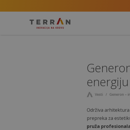
Generon 
energiju
Vesti
Generon – in
Održiva arhitektura
prepreka za estetik
pruža profesional