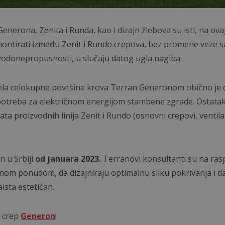
enerona, Zenita i Runda, kao i dizajn žlebova su isti, na ov
ontirati između Zenit i Rundo crepova, bez promene veze 
 vodonepropusnosti, u slučaju datog ugla nagiba.
ela celokupne površine krova Terran Generonom obično je 
potreba za električnom energijom stambene zgrade. Ostata
ta proizvodnih linija Zenit i Rundo (osnovni crepovi, ventilac
 u Srbiji
od januara 2023.
Terranovi konsultanti su na ra
vnom ponudom, da dizajniraju optimalnu sliku pokrivanja i d
ista estetičan.
i crep
Generon
!