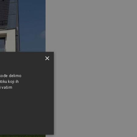
×
akođe delimo
iku koji ih
i vašim