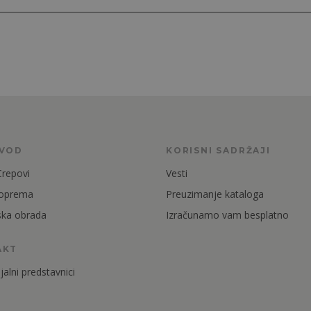
ZVOD
KORISNI SADRŽAJI
Crepovi
Vesti
 oprema
Preuzimanje kataloga
ska obrada
Izračunamo vam besplatno
AKT
alni predstavnici