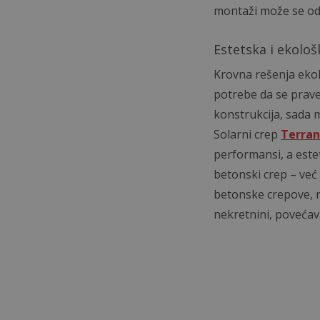
montaži može se odli
Estetska i ekološ
Krovna rešenja ekol
potrebe da se prave 
konstrukcija, sada 
Solarni crep
Terran
performansi, a estet
betonski crep – već 
betonske crepove, 
nekretnini, poveća