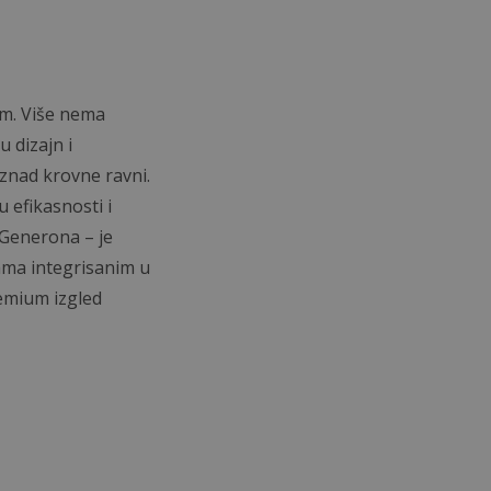
om. Više nema
 dizajn i
znad krovne ravni.
 efikasnosti i
 Generona – je
jama integrisanim u
emium izgled