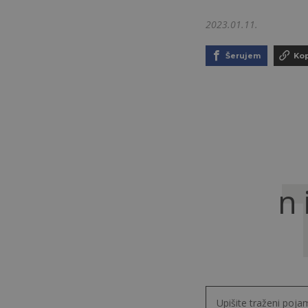
2023.01.11.
Šerujem
Kop
n