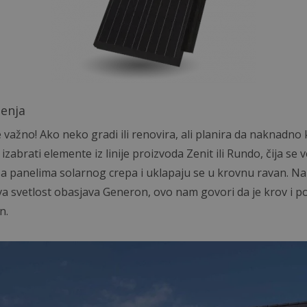
enja
 važno! Ako neko gradi ili renovira, ali planira da naknadno
zabrati elemente iz linije proizvoda Zenit ili Rundo, čija se ve
a panelima solarnog crepa i uklapaju se u krovnu ravan. Na 
va svetlost obasjava Generon, ovo nam govori da je krov i po
n.