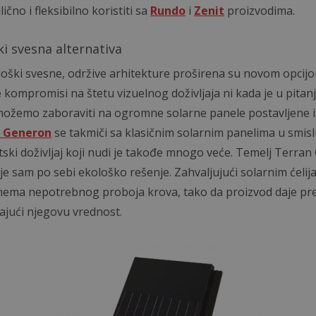
čno i fleksibilno koristiti sa
Rundo
i
Zenit
proizvodima.
ki svesna alternativa
oški svesne, održive arhitekture proširena su novom opcij
kompromisi na štetu vizuelnog doživljaja ni kada je u pitanju
možemo zaboraviti na ogromne solarne panele postavljene i
 Generon
se takmiči sa klasičnim solarnim panelima u smislu
ski doživljaj koji nudi je takođe mnogo veće. Temelj Terran
je sam po sebi ekološko rešenje. Zahvaljujući solarnim ćeli
nema nepotrebnog proboja krova, tako da proizvod daje pr
vajući njegovu vrednost.