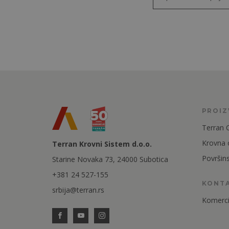
PROI
Terran 
Krovna
Terran Krovni Sistem d.o.o.
Površin
Starine Novaka 73, 24000 Subotica
+381 24 527-155
KONT
srbija@terran.rs
Komercij