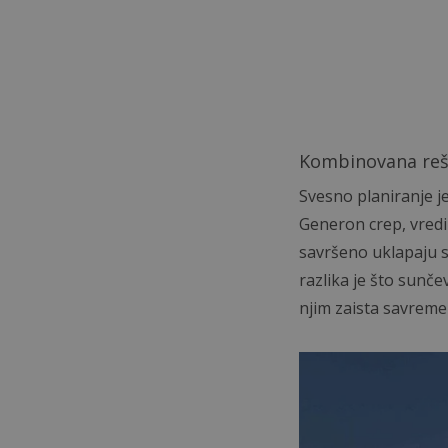
Kombinovana reš
Svesno planiranje je
Generon crep, vredi i
savršeno uklapaju s
razlika je što sunče
njim zaista savreme