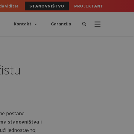
da vidite!
STANOVNIŠTVO
PROJEKTANT
Kontakt
Garancija
istu
 ne postane
ima stanovništva i
jući jednostavnoj