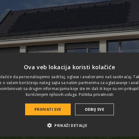
Ova veb lokacija koristi kolačiće
olačiće da personalizujemo sadržaj, oglase i analiziramo naš saobraćaj. T
e o vašem korišćenju našeg sajta sa našim partnerima za oglašavanje i analit
ombinovati sa drugim informacijama koje ste im dali ili koje su oni prikupil
korišćenjem njihovih usluga.
Politika privatnosti
PRIHVATI SVE
ODBIJ SVE
PRIKAŽI DETALJE