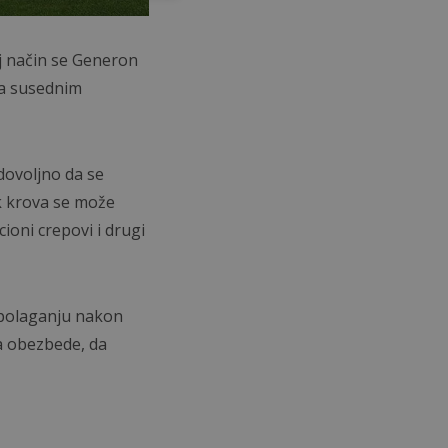
aj način se Generon
sa susednim
dovoljno da se
k krova se može
ioni crepovi i drugi
spolaganju nakon
a obezbede, da