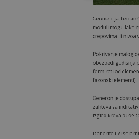
Geometrija Terran G
moduli mogu lako m
crepovima ili nivoa
Pokrivanje malog d
obezbedi godišnja 
formirati od elemena
fazonski elementi).
Generon je dostupan
zahteva za indikati
izgled krova bude za
Izaberite i Vi solarn