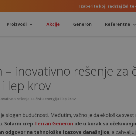
Izaberite koji sadržaj želite 
Proizvodi
Akcije
Generon
Referentne
– inovativno rešenje za č
 i lep krov
ovativno rešenje za čistu energiju i lep krov
 je slogan budućnosti. Međutim, važno je da ekološka svest
u.
Solarni crep
Terran Generon
ide u korak sa očekivanj
an odgovor na tehnološke izazove današnjice
, a zahvalju