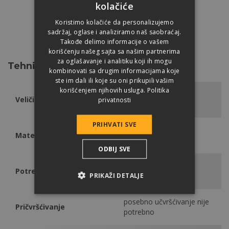
kolačiće
Koristimo kolačiće da personalizujemo
sadržaj, oglase i analiziramo naš saobraćaj.
SMEĐA
Takođe delimo informacije o vašem
korišćenju našeg sajta sa našim partnerima
za oglašavanje i analitiku koji ih mogu
Tehničke podatke
kombinovati sa drugim informacijama koje
ste im dali ili koje su oni prikupili vašim
korišćenjem njihovih usluga.
Politika
Veličina
330 x 420 mm
privatnosti
PRIHVATI SVE
Materijal
PVC
ODBIJ SVE
Potrebna količina
po ventilaciji 1 kom
PRIKAŽI DETALJE
posebno učvršćivanje nije
Pričvršćivanje
potrebno