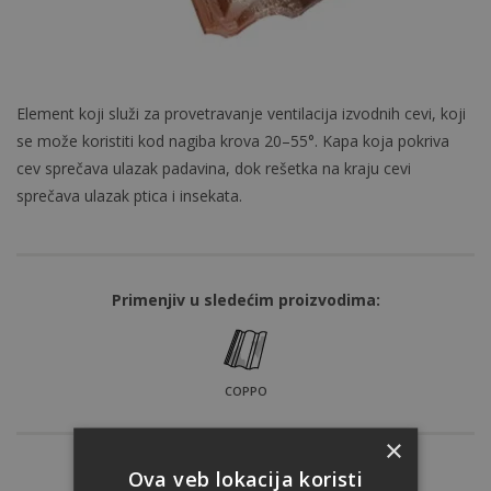
Element koji služi za provetravanje ventilacija izvodnih cevi, koji
se može koristiti kod nagiba krova 20–55°. Kapa koja pokriva
cev sprečava ulazak padavina, dok rešetka na kraju cevi
sprečava ulazak ptica i insekata.
Primenjiv u sledećim proizvodima:
COPPO
×
Ova veb lokacija koristi
Nijansa: