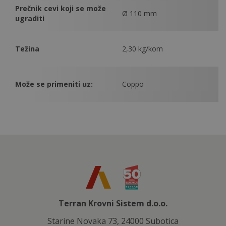
Prečnik cevi koji se može
Ø 110 mm
ugraditi
Težina
2,30 kg/kom
Može se primeniti uz:
Coppo
Terran Krovni Sistem d.o.o.
Starine Novaka 73, 24000 Subotica