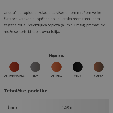
Unutrašnja toplotna izolacija sa višeslojnom mrežom velike
čvrstoće zatezanja, ojačana poli etilenska hromirana i para-
zaštitna folija, reflektujuća toplota (aluminijumski) premaz. Ne
može se koristiti kao krovna folija.
Nijansa:
CRVENOSMEĐA
SIVA
CRVENA
CRNA
SMEĐA
Tehničke podatke
Širina
1,50 m