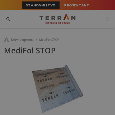
STANOVNIŠTVO
PROJEKTANT
Krovna oprema
MediFol STOP
MediFol STOP