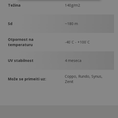
Težina
140g/m2
Sd
~180 m
Otpornost na
-40˙C - +100˙C
temperaturu
UV stabilnost
4 meseca
Coppo, Rundo, Synus,
Može se primeiti uz:
Zenit