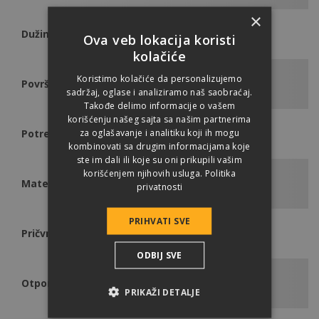
×
Dužina rolne
50 m
Ova veb lokacija koristi
kolačiće
Koristimo kolačiće da personalizujemo
Površina rolne
75 m2
sadržaj, oglase i analiziramo naš saobraćaj.
Takođe delimo informacije o vašem
korišćenju našeg sajta sa našim partnerima
za oglašavanje i analitiku koji ih mogu
Potrebna količina
krov m2 + 15%
kombinovati sa drugim informacijama koje
ste im dali ili koje su oni prikupili vašim
korišćenjem njihovih usluga.
Politika
Materijal
višeslojna polietilen
privatnosti
PRIHVATI SVE
Pričvršćivanje
ekserima
ODBIJ SVE
Otpornost na kidanje
270 N/240 N/50 mm
PRIKAŽI DETALJE