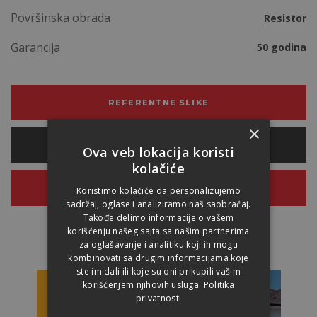
Površinska obrada
Resistor
Garancija
50 godina
REFERENTNE SLIKE
×
PRORAČUN POTREB. MATERIJALA
Ova veb lokacija koristi
kolačiće
PONUDA
Koristimo kolačiće da personalizujemo
sadržaj, oglase i analiziramo naš saobraćaj.
Takođe delimo informacije o vašem
korišćenju našeg sajta sa našim partnerima
za oglašavanje i analitiku koji ih mogu
kombinovati sa drugim informacijama koje
ste im dali ili koje su oni prikupili vašim
korišćenjem njihovih usluga.
Politika
privatnosti