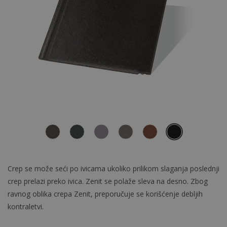
Crep se može seći po ivicama ukoliko prilikom slaganja poslednji
crep prelazi preko ivica. Zenit se polaže sleva na desno. Zbog
ravnog oblika crepa Zenit, preporučuje se korišćenje debljih
kontraletvi.