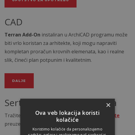
UPUTSTVO ZA UPOTREBU
CAD
Terran Add-On
instaliran u ArchiCAD programu može
biti vrlo koristan za arhitekte, koji mogu napraviti
kompletan proračun krovnih elemenata, kao i realne
slik, čineći plan potpunim i kvalitetnim.
DALJE
Sertifikat o kvalitetu crepa
×
Ova veb lokacija koristi
Tražite sertifikate o kvalitetu crepa?
Ovde možete
kolačiće
preuzeti.
Koristimo kolačiće da personalizujemo
sadržaj, oglase i analiziramo naš saobraćaj.