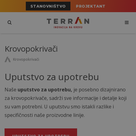
STANOVNIŠTVO
PROJEKTANT
Krovopokrivači
Krovopokrivači
Uputstvo za upotrebu
Naše
uputstvo za upotrebu,
je posebno dizajnirano
za krovopokrivače, sadrži sve informacije i detalje koji
su vam potrebni. U uputstvu smo istakli razlike i
specifičnosti naše proizvodne linije.