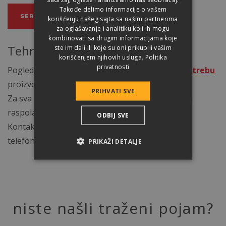
Takođe delimo informacije o vašem
SERTIFIKATI
korišćenju našeg sajta sa našim partnerima
za oglašavanje i analitiku koji ih mogu
kombinovati sa drugim informacijama koje
Tehnička podrška
ste im dali ili koje su oni prikupili vašim
korišćenjem njihovih usluga.
Politika
privatnosti
Pogledajte naš tehnički vodič u
uputstvu za upotrebu
proizvoda Terran.
PRIHVATI SVE
Za sva pitanja koja imate, naše kolege su Vam na
raspolaganju.
ODBIJ SVE
Kontaktirajte nas na:
srbija@terran.rs
ili na broj
telefona 024/527-155
PRIKAŽI DETALJE
niste našli traženi pojam?