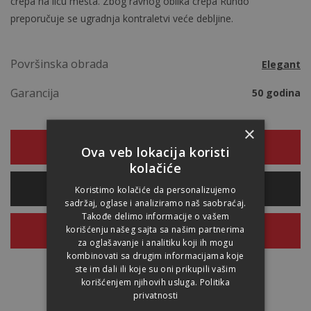
crepa na licu mesta. Zbog ravnog oblika crepa Rundo
preporučuje se ugradnja kontraletvi veće debljine.
Površinska obrada
Elegant
Garancija
50 godina
×
REFERENTNE SLIKE
Ova veb lokacija koristi
kolačiće
Koristimo kolačiće da personalizujemo
PRORAČUN POTREB. MATERIJALA
sadržaj, oglase i analiziramo naš saobraćaj.
Takođe delimo informacije o vašem
korišćenju našeg sajta sa našim partnerima
PONUDA
za oglašavanje i analitiku koji ih mogu
kombinovati sa drugim informacijama koje
ste im dali ili koje su oni prikupili vašim
korišćenjem njihovih usluga.
Politika
privatnosti