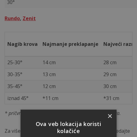
30°
Rundo
,
Zenit
Nagib krova
Najmanje preklapanje
Najveći razm
25-30°
14 cm
28 cm
30-35°
13 cm
29 cm
35-45°
12 cm
30 cm
iznad 45°
*11 cm
*31 cm
* pričvršćivanje pomoću sigurnosne kopče protiv vetra.
×
Ova veb lokacija koristi
kolačiće
Za više informacija o zahtevima za podloge, pogledajte