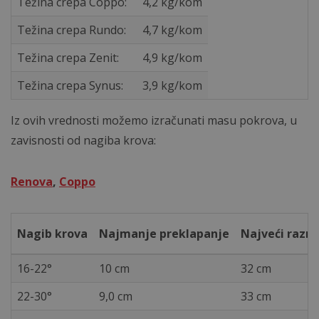
Težina crepa Coppo:
4,2 kg/kom
Težina crepa Rundo:
4,7 kg/kom
Težina crepa Zenit:
4,9 kg/kom
Težina crepa Synus:
3,9 kg/kom
Iz ovih vrednosti možemo izračunati masu pokrova, u
zavisnosti od nagiba krova:
Renova
,
Coppo
Nagib krova
Najmanje preklapanje
Najveći razm
16-22°
10 cm
32 cm
22-30°
9,0 cm
33 cm