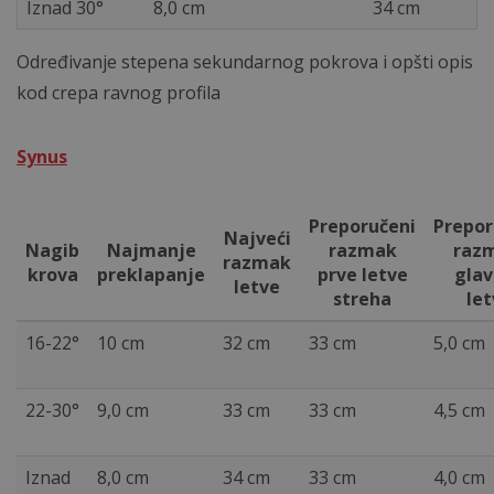
Iznad 30°
8,0 cm
34 cm
Određivanje stepena sekundarnog pokrova i opšti opis
kod crepa ravnog profila
Synus
Preporučeni
Prepor
Najveći
Nagib
Najmanje
razmak
raz
razmak
krova
preklapanje
prve letve
glav
letve
streha
let
16-22°
10 cm
32 cm
33 cm
5,0 cm
22-30°
9,0 cm
33 cm
33 cm
4,5 cm
Iznad
8,0 cm
34 cm
33 cm
4,0 cm