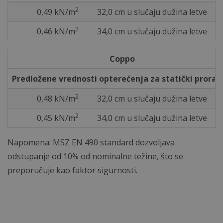
2
0,49 kN/m
32,0 cm u slučaju dužina letve
2
0,46 kN/m
34,0 cm u slučaju dužina letve
Coppo
Predložene vrednosti opterećenja za statički prorač
2
0,48 kN/m
32,0 cm u slučaju dužina letve
2
0,45 kN/m
34,0 cm u slučaju dužina letve
Napomena: MSZ EN 490 standard dozvoljava
odstupanje od 10% od nominalne težine, što se
preporučuje kao faktor sigurnosti.