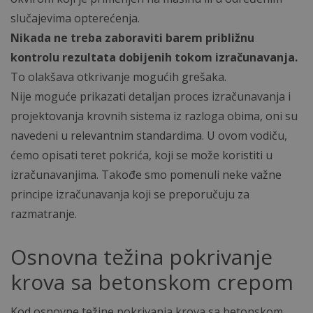
slučajevima opterećenja.
Nikada ne treba zaboraviti barem približnu
kontrolu rezultata dobijenih tokom izračunavanja.
To olakšava otkrivanje mogućih grešaka.
Nije moguće prikazati detaljan proces izračunavanja i
projektovanja krovnih sistema iz razloga obima, oni su
navedeni u relevantnim standardima. U ovom vodiču,
ćemo opisati teret pokrića, koji se može koristiti u
izračunavanjima. Takođe smo pomenuli neke važne
principe izračunavanja koji se preporučuju za
razmatranje.
Osnovna težina pokrivanje
krova sa betonskom crepom
Kod osnovne težine pokrivanja krova sa betonskom