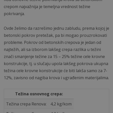
crepom najvažnija je temeljna vrednost težine
pokrivanja.
Ovde želimo da razrešimo jednu zabludu, prema kojoj je
betonski pokrov pretežak, pa bi mogao prouzrokovati
probleme. Pokrov od betonskih crepova je jedan od
najtežih, ali sa izborom lakšeg crepa razlika u težini
znači smanjenje težine za 15 – 25% težine cele krovne
konstrukcije, tj. u slučaju upola lakšeg pokrova ukupna
težina cele krovne konstrukcije će biti lakša samo za 7-
12%, zavisno od nagiba krova i ugrađenim materijalima.
Težina osnovnog crepa:
Težina crepa Renova:
4,2 kg/kom