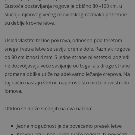
Gustoća postavljanja rogova je obično 80 -100 cm, u
slučaju njihovog većeg osovinskog razmaka potrebne
su deblje krovne letve.
Usled vlastite težine pokrova, odnosno pod teretom
snega i vetra letve se saviju prema dole. Razmak rogova
od 80 cm iznosi 4 mm. S jedne strane ni estetski pogledi
ne dozvoljavaju veće savijanje od toga, a s druge strane
promena oblika utiče na adekvatno ležanje crepova. Na
taj način nastaju štetne napetosti što može dovesti i do
lomova.
Otklon se može smanjiti na dva načina:
Jedna mogućnost je da povećamo presek letve.
Krovnu letvu podupreti s više rogova, tj. povećati