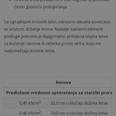
ćemo gustoću podupiranja.
Sa ugradnjom krovnih letvi, odnosno dasaka povećava
se krutost, držanje krova. Nadalje sastavni element
podloge pokrova je dijagonalno pribijena olujna letva
za kočenje ravnine ili rešetka protiv vetra, koju ne
nadomeštaju krovne letve.
Renova
Predložene vrednosti opterećenja za statički prorač
2
0,49 kN/m
32,0 cm u slučaju dužina letve
2
0,46 kN/m
34,0 cm u slučaju dužina letve