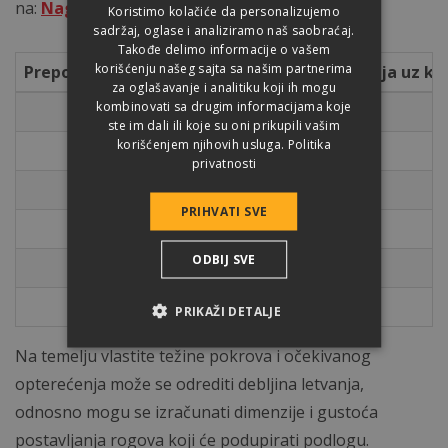
na:
Nagib krova za folije
.
Koristimo kolačiće da personalizujemo
sadržaj, oglase i analiziramo naš saobraćaj.
Takođe delimo informacije o vašem
korišćenju našeg sajta sa našim partnerima
Preporučujemo sledeće vrednosti opterećenja uz kon
za oglašavanje i analitiku koji ih mogu
kombinovati sa drugim informacijama koje
letve, kontra letve
ste im dali ili koje su oni prikupili vašim
korišćenjem njihovih usluga.
Politika
krovna folija
privatnosti
drvena podkonstrukcija (10/15 – 90 cm)
PRIHVATI SVE
toplotna izolacija
ODBIJ SVE
montirani gips karton
daščana obloga (2,4 cm)
PRIKAŽI DETALJE
Na temelju vlastite težine pokrova i očekivanog
opterećenja može se odrediti debljina letvanja,
odnosno mogu se izračunati dimenzije i gustoća
postavljanja rogova koji će podupirati podlogu.