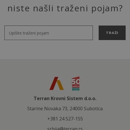
niste našli traženi pojam?
TRAŽI
Terran Krovni Sistem d.o.o.
Starine Novaka 73, 24000 Subotica
+381 24 527-155
srbija@terran.rs