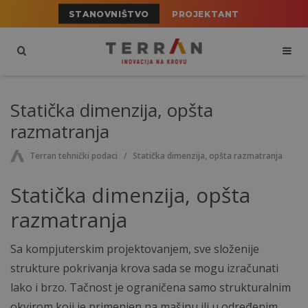
STANOVNIŠTVO
PROJEKTANT
Statička dimenzija, opšta
razmatranja
Terran tehnički podaci
Statička dimenzija, opšta razmatranja
Statička dimenzija, opšta
razmatranja
Sa kompjuterskim projektovanjem, sve složenije
strukture pokrivanja krova sada se mogu izračunati
lako i brzo. Tačnost je ograničena samo strukturalnim
okvirom koji je primenjen na mašinu ili u određenim