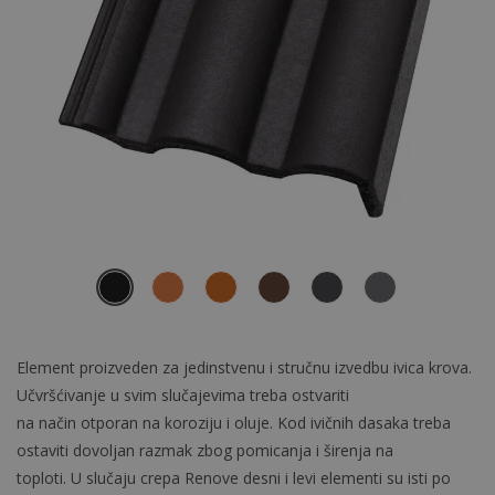
Element proizveden za jedinstvenu i stručnu izvedbu ivica krova.
Učvršćivanje u svim slučajevima treba ostvariti
na način otporan na koroziju i oluje. Kod ivičnih dasaka treba
ostaviti dovoljan razmak zbog pomicanja i širenja na
toploti. U slučaju crepa Renove desni i levi elementi su isti po