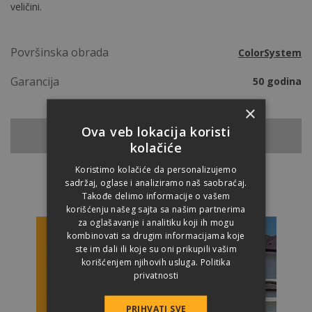
veličini.
Površinska obrada
ColorSystem
Garancija
50 godina
×
Ova veb lokacija koristi
NAZAD NA CREPOVE
kolačiće
Koristimo kolačiće da personalizujemo
sadržaj, oglase i analiziramo naš saobraćaj.
Takođe delimo informacije o vašem
korišćenju našeg sajta sa našim partnerima
za oglašavanje i analitiku koji ih mogu
kombinovati sa drugim informacijama koje
ste im dali ili koje su oni prikupili vašim
korišćenjem njihovih usluga.
Politika
privatnosti
PRIHVATI SVE