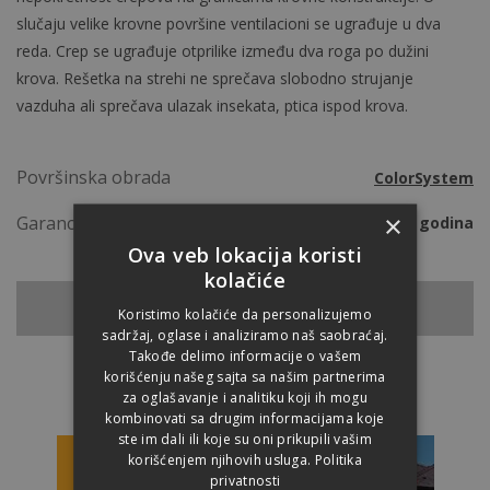
slučaju velike krovne površine ventilacioni se ugrađuje u dva
reda. Crep se ugrađuje otprilike između dva roga po dužini
krova. Rešetka na strehi ne sprečava slobodno strujanje
vazduha ali sprečava ulazak insekata, ptica ispod krova.
Površinska obrada
ColorSystem
×
Garancija
50 godina
Ova veb lokacija koristi
kolačiće
NAZAD NA CREPOVE
Koristimo kolačiće da personalizujemo
sadržaj, oglase i analiziramo naš saobraćaj.
Takođe delimo informacije o vašem
korišćenju našeg sajta sa našim partnerima
za oglašavanje i analitiku koji ih mogu
kombinovati sa drugim informacijama koje
ste im dali ili koje su oni prikupili vašim
korišćenjem njihovih usluga.
Politika
privatnosti