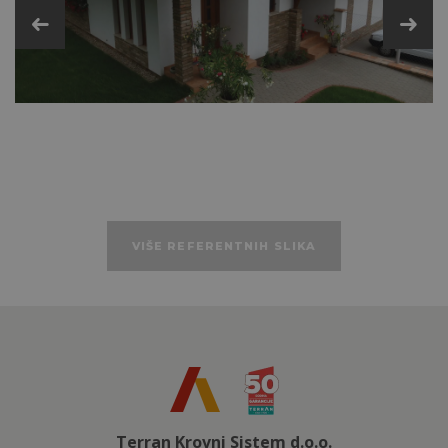
Dodatni plastični i metalni pribor
Tehničke podatke
VIŠE REFERENTNIH SLIKA
Terran Krovni Sistem d.o.o.