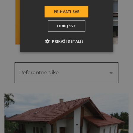
PRIHVATI SVE
ODBIJ SVE
PRIKAŽI DETALJE
Referentne slike
Referentne
Video
slike
Fazonski elementi