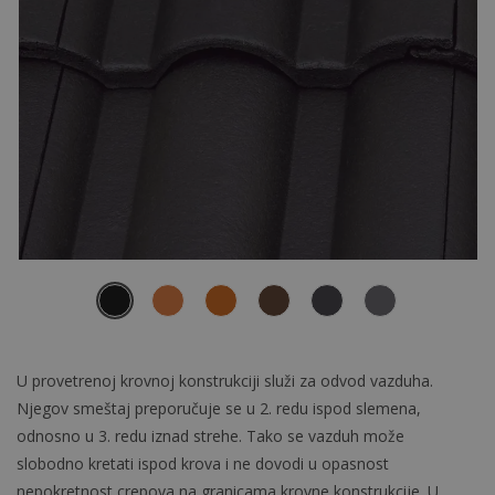
U provetrenoj krovnoj konstrukciji služi za odvod vazduha.
Njegov smeštaj preporučuje se u 2. redu ispod slemena,
odnosno u 3. redu iznad strehe. Tako se vazduh može
slobodno kretati ispod krova i ne dovodi u opasnost
nepokretnost crepova na granicama krovne konstrukcije. U