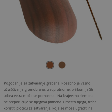
Pogodan je za zatvaranje grebena. Posebno je važno
učvršćivanje gromobrana, u suprotnome, prilikom jačih
udara vetra može se pomaknuti. Na krajevima slemena
ne preporučuje se njegova primena. Umesto njega, treba
koristiti pločicu za zatvaranje, koja se može ugraditi na