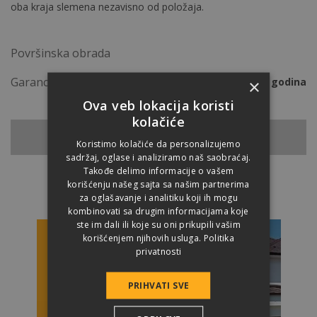
oba kraja slemena nezavisno od položaja.
Površinska obrada
Garancija
50 godina
×
Ova veb lokacija koristi
kolačiće
NAZAD NA CREPOVE
Koristimo kolačiće da personalizujemo
sadržaj, oglase i analiziramo naš saobraćaj.
Takođe delimo informacije o vašem
korišćenju našeg sajta sa našim partnerima
za oglašavanje i analitiku koji ih mogu
kombinovati sa drugim informacijama koje
ste im dali ili koje su oni prikupili vašim
korišćenjem njihovih usluga.
Politika
privatnosti
PRIHVATI SVE