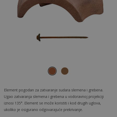
Element pogodan za zatvaranje sudara slemena i grebena.
Ugao zatvaranja slemena i grebena u vodoravnoj projekciji
iznosi 135°. Element se može koristiti i kod drugih uglova,
ukoliko je osigurano odgovarajuće prekrivanje.