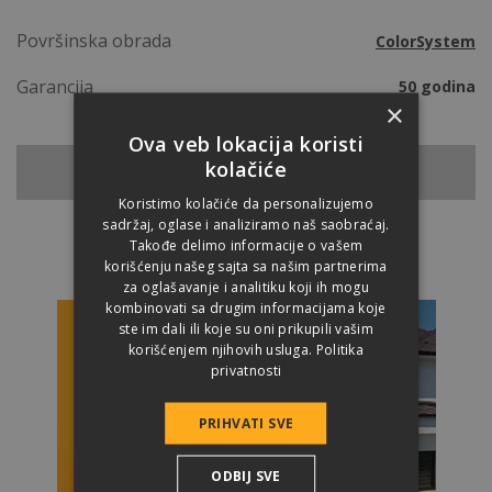
Površinska obrada
ColorSystem
Garancija
50 godina
×
Ova veb lokacija koristi
kolačiće
NAZAD NA CREPOVE
Koristimo kolačiće da personalizujemo
sadržaj, oglase i analiziramo naš saobraćaj.
Takođe delimo informacije o vašem
korišćenju našeg sajta sa našim partnerima
za oglašavanje i analitiku koji ih mogu
kombinovati sa drugim informacijama koje
ste im dali ili koje su oni prikupili vašim
korišćenjem njihovih usluga.
Politika
privatnosti
PRIHVATI SVE
ODBIJ SVE