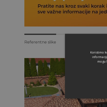
Referentne slike
Video
Fazonski e
Koristimo k
Referentne
informacij
slike
mogu k