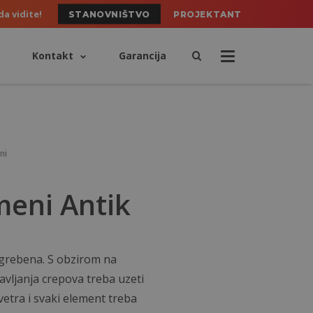
da vidite!
STANOVNIŠTVO
PROJEKTANT
Kontakt
Garancija
ni
eni Antik
 grebena. S obzirom na
avljanja crepova treba uzeti
vetra i svaki element treba