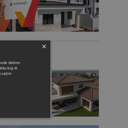
×
čke podatke
akođe delimo
iku koji ih
i vašim