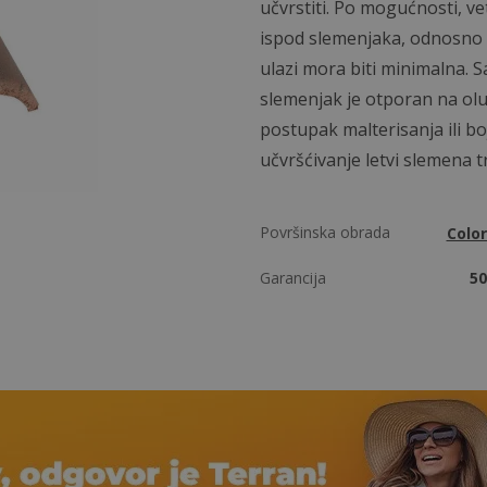
učvrstiti. Po mogućnosti, v
ispod slemenjaka, odnosno 
ulazi mora biti minimalna. S
slemenjak je otporan na oluj
postupak malterisanja ili b
učvršćivanje letvi slemena tr
Površinska obrada
Colo
Garancija
50