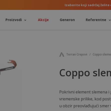
Izaberite koji sadržaj želite 
Proizvodi
Akcije
Generon
Referentne
Terran Crepovi
Coppo sleme
Coppo slem
Pokrivni element slemena i
vremenske prilike, kod post
u obzir preovlađujući smer 