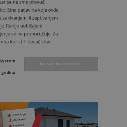
etar se ne sme provući
količina padavina koja ovde
a zakivanjem ili zaptivanjem
e. Ranije uobičajeni
ojenja se ne preporučuje. Za
eba koristiti nosač letvi.
rSystem
NAZAD NA CREPOVE
 godina