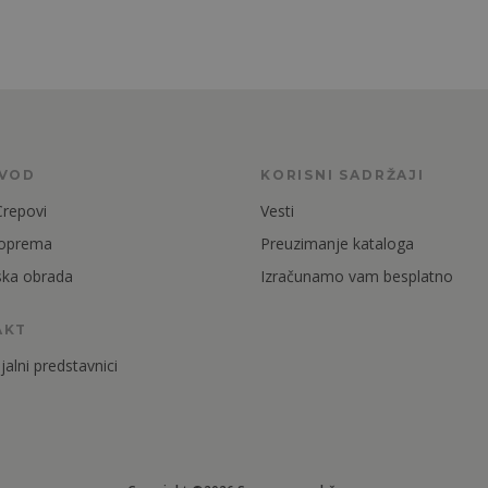
ZVOD
KORISNI SADRŽAJI
Crepovi
Vesti
 oprema
Preuzimanje kataloga
ska obrada
Izračunamo vam besplatno
AKT
alni predstavnici