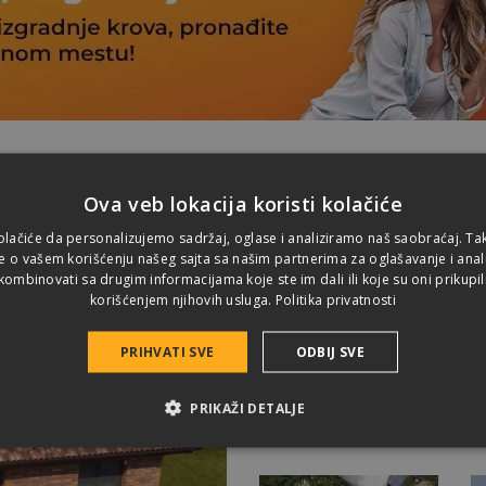
lementi
Dodatni plastični i metalni pribor
Tehni
Ova veb lokacija koristi kolačiće
olačiće da personalizujemo sadržaj, oglase i analiziramo naš saobraćaj. T
e o vašem korišćenju našeg sajta sa našim partnerima za oglašavanje i analit
ombinovati sa drugim informacijama koje ste im dali ili koje su oni prikupil
korišćenjem njihovih usluga.
Politika privatnosti
PRIHVATI SVE
ODBIJ SVE
PRIKAŽI DETALJE