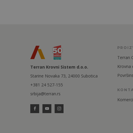
PROI
Terran 
Krovna
Terran Krovni Sistem d.o.o.
Površin
Starine Novaka 73, 24000 Subotica
+381 24 527-155
KONT
srbija@terran.rs
Komercij